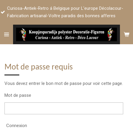
Passer
sa-Antiek-Retro á Belgique pour L’europe Décolacour-
au
cation artisanal-Voltre paradis des bonnes afferes
contenu
principal
Mot de passe requis
Vous devez entrer le bon mot de passe pour voir cette page.
Mot de passe
Connexion