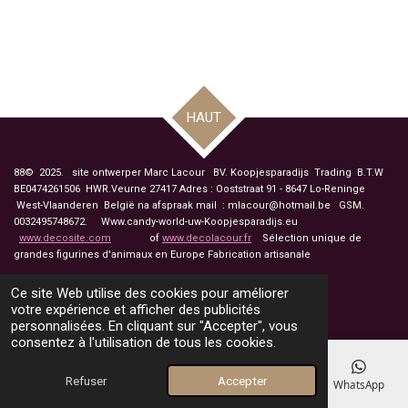
HAUT
88© 2025. site ontwerper Marc Lacour BV. Koopjesparadijs Trading
B.T.W
BE0474261506 HWR.Veurne 27417
Adres : Ooststraat 91 - 8647 Lo-Reninge
West-Vlaanderen België na afspraak mail : mlacour@hotmail.be GSM.
0032495748672. Www.candy-world-uw-Koopjesparadijs.eu
www.decosite.com
of
www.decolacour.fr
Sélection unique de
grandes figurines d'animaux en Europe Fabrication artisanale
touche drapeau pour á français
Ce site Web utilise des cookies pour améliorer
votre expérience et afficher des publicités
personnalisées. En cliquant sur "Accepter", vous
consentez à l'utilisation de tous les cookies.
Refuser
Accepter
E-mail
Téléphone
Carte
Facebook
WhatsApp