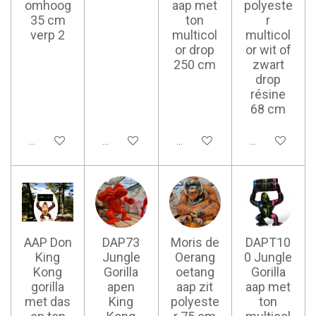
omhoog
aap met
polyeste
35 cm
ton
r
verp 2
multicol
multicol
or drop
or wit of
250 cm
zwart
drop
résine
68 cm
Ajouter au panier
Ajouter au panier
Ajouter au panier
Ajouter au pan
AAP Don
DAP73
Moris de
DAPT10
King
Jungle
Oerang
0 Jungle
Kong
Gorilla
oetang
Gorilla
gorilla
apen
aap zit
aap met
met das
King
polyeste
ton