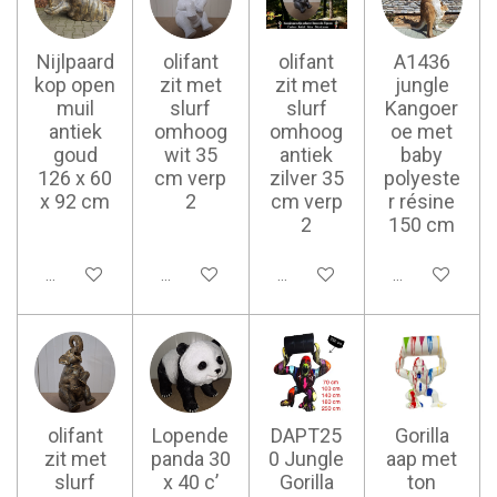
Nijlpaard
olifant
olifant
A1436
kop open
zit met
zit met
jungle
muil
slurf
slurf
Kangoer
antiek
omhoog
omhoog
oe met
goud
wit 35
antiek
baby
126 x 60
cm verp
zilver 35
polyeste
x 92 cm
2
cm verp
r résine
2
150 cm
Ajouter au panier
Ajouter au panier
Ajouter au panier
Ajouter au pan
olifant
Lopende
DAPT25
Gorilla
zit met
panda 30
0 Jungle
aap met
slurf
x 40 c’
Gorilla
ton