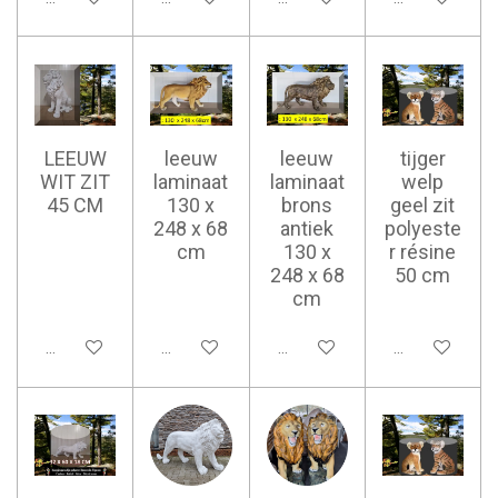
LEEUW
leeuw
leeuw
tijger
WIT ZIT
laminaat
laminaat
welp
45 CM
130 x
brons
geel zit
248 x 68
antiek
polyeste
cm
130 x
r résine
248 x 68
50 cm
cm
Ajouter au panier
Ajouter au panier
Ajouter au panier
Ajouter au pan