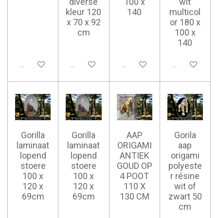
diverse
100 x
wit
kleur 120
140
multicol
x 70 x 92
or 180 x
cm
100 x
140
Ajouter au panier
Ajouter au panier
Ajouter au panier
Ajouter au pan
Gorilla
Gorilla
AAP
Gorila
laminaat
laminaat
ORIGAMI
aap
lopend
lopend
ANTIEK
origami
stoere
stoere
GOUD OP
polyeste
100 x
100 x
4 POOT
r résine
120 x
120 x
110 X
wit of
69cm
69cm
130 CM
zwart 50
cm