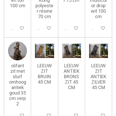
en ton
Kong
r 75 cm
multicol
100 cm
polyeste
or drop
r résine
wit 100
70 cm
cm
Ajouter au panier
Ajouter au panier
Ajouter au panier
Ajouter au pan
olifant
LEEUW
LEEUW
LEEUW
zit met
ZIT
ANTIEK
ZIT
slurf
BRUIN
BRONS
ANTIEK
omhoog
45 CM
ZIT 45
ZILVER
antiek
CM
45 CM
goud 35
cm verp
2
Ajouter au panier
Ajouter au panier
Ajouter au panier
Ajouter au pan