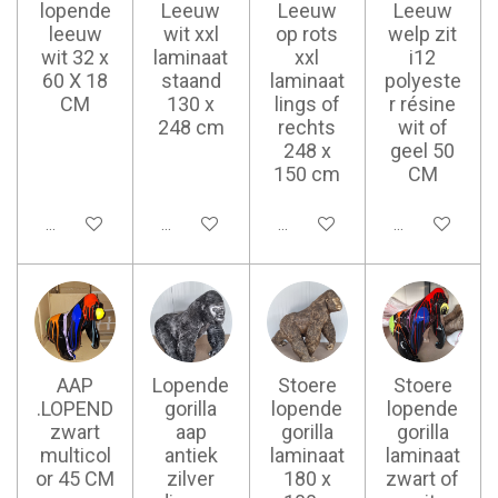
lopende
Leeuw
Leeuw
Leeuw
leeuw
wit xxl
op rots
welp zit
wit 32 x
laminaat
xxl
i12
60 X 18
staand
laminaat
polyeste
CM
130 x
lings of
r résine
248 cm
rechts
wit of
248 x
geel 50
150 cm
CM
Ajouter au panier
Ajouter au panier
Ajouter au panier
Ajouter au pan
AAP
Lopende
Stoere
Stoere
.LOPEND
gorilla
lopende
lopende
zwart
aap
gorilla
gorilla
multicol
antiek
laminaat
laminaat
or 45 CM
zilver
180 x
zwart of