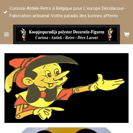
Passer
Curiosa-Antiek-Retro á Belgique pour L’europe Décolacour-
au
Fabrication artisanal-Voltre paradis des bonnes afferes
contenu
principal