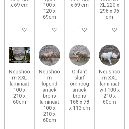
x 69 cm
100 x
x 69 cm
XL 220 x
120 x
296 x 96
69cm
cm
Ajouter au panier
Ajouter au panier
Ajouter au panier
Ajouter au pan
Neushoo
Neushoo
Olifant
Neushoo
rn XXL
rn
slurf
rn XXL
laminaat
lopend
omhoog
laminaat
100 x
antiek
antiek
wit 100 x
210 x
brons
brons
210 x
60cm
laminaat
168 x 78
60cm
100 x
x 113 cm
210 x
60cm