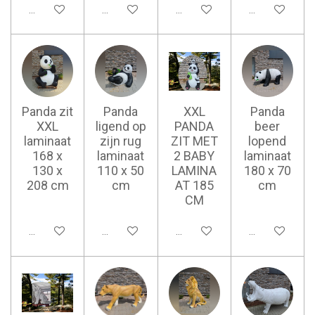
Ajouter au panier
Ajouter au panier
Ajouter au panier
Ajouter au pan
Panda zit
Panda
XXL
Panda
XXL
ligend op
PANDA
beer
laminaat
zijn rug
ZIT MET
lopend
168 x
laminaat
2 BABY
laminaat
130 x
110 x 50
LAMINA
180 x 70
208 cm
cm
AT 185
cm
CM
Ajouter au panier
Ajouter au panier
Ajouter au panier
Ajouter au pan