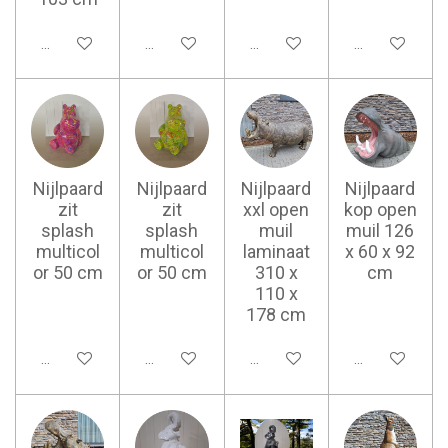
Ajouter au panier
Ajouter au panier
Ajouter au panier
Ajouter au pan
Nijlpaard
Nijlpaard
Nijlpaard
Nijlpaard
zit
zit
xxl open
kop open
splash
splash
muil
muil 126
multicol
multicol
laminaat
x 60 x 92
or 50 cm
or 50 cm
310 x
cm
110 x
178 cm
Ajouter au panier
Ajouter au panier
Ajouter au panier
Ajouter au pan