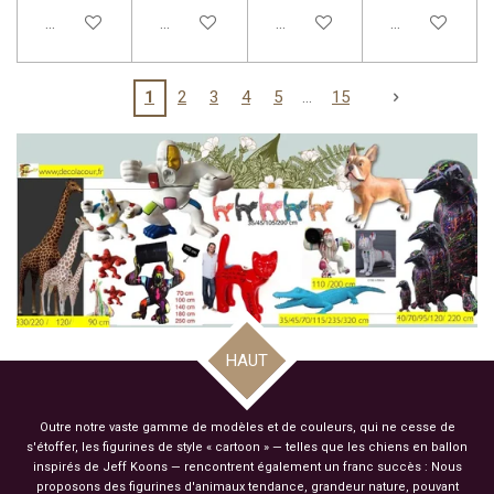
Ajouter au panier
Ajouter au panier
Ajouter au panier
Ajouter au pan
1
2
3
4
5
15
HAUT
Outre notre vaste gamme de modèles et de couleurs, qui ne cesse de
s'étoffer, les figurines de style « cartoon » — telles que les chiens en ballon
inspirés de Jeff Koons — rencontrent également un franc succès : Nous
proposons des figurines d'animaux tendance, grandeur nature, pouvant