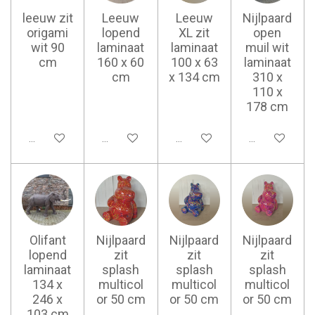
leeuw zit
Leeuw
Leeuw
Nijlpaard
origami
lopend
XL zit
open
wit 90
laminaat
laminaat
muil wit
cm
160 x 60
100 x 63
laminaat
cm
x 134 cm
310 x
110 x
178 cm
Ajouter au panier
Ajouter au panier
Ajouter au panier
Ajouter au pan
Olifant
Nijlpaard
Nijlpaard
Nijlpaard
lopend
zit
zit
zit
laminaat
splash
splash
splash
134 x
multicol
multicol
multicol
246 x
or 50 cm
or 50 cm
or 50 cm
103 cm