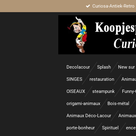
Curiosa-Antiek-Retro 
Passer
au
contenu
principal
Decolacour
Splash
New sur
SINGES
restauration
Animau
OISEAUX
steampunk
Funny-
origami-animaux
Bois-métal
Animaux Déco-Lacour
Animaux
porte-bonheur
Spirituel
enc