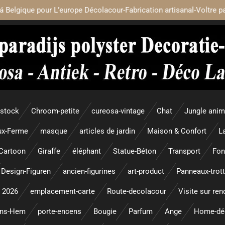
á Belgique pour L’europe Décolacour-Fabrication artisanal-Voltre p
 stock
Chroom-petite
cureosa-vintage
Chat
Jungle ani
x-Ferme
masque
articles de jardin
Maison & Confort
L
Cartoon
Giraffe
éléphant
Statue-Béton
Transport
Fon
Design-Figuren
ancien-figurines
art-product
Panneaux-trott
 2026
emplacement-carte
Route-decolacour
Visite sur re
ens-Hem
porte-encens
Bougie
Parfum
Ange
Home-dé