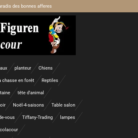
aradis des bonnes afferes
maux
planteur
Chiens
a chasse en forêt
Reptiles
taine
tête d'animal
oir
Noël-4-saisons
Table salon
nde-vous
Tiffany-Trading
lampes
colacour