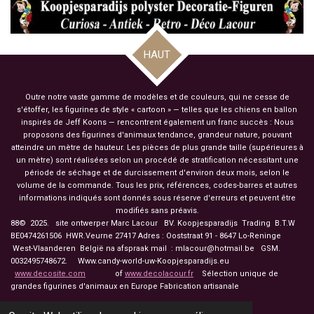
HAUT
Outre notre vaste gamme de modèles et de couleurs, qui ne cesse de
s'étoffer, les figurines de style « cartoon » — telles que les chiens en ballon
inspirés de Jeff Koons — rencontrent également un franc succès : Nous
proposons des figurines d'animaux tendance, grandeur nature, pouvant
atteindre un mètre de hauteur. Les pièces de plus grande taille (supérieures à
un mètre) sont réalisées selon un procédé de stratification nécessitant une
période de séchage et de durcissement d'environ deux mois, selon le
volume de la commande. Tous les prix, références, codes-barres et autres
informations indiqués sont donnés sous réserve d'erreurs et peuvent être
modifiés sans préavis.
88© 2025. site ontwerper Marc Lacour BV. Koopjesparadijs Trading
B.T.W
BE0474261506 HWR.Veurne 27417
Adres : Ooststraat 91 - 8647 Lo-Reninge
West-Vlaanderen België na afspraak mail : mlacour@hotmail.be GSM.
0032495748672. Www.candy-world-uw-Koopjesparadijs.eu
www.decosite.com
of
www.decolacour.fr
Sélection unique de
grandes figurines d'animaux en Europe Fabrication artisanale
touche drapeau pour á français