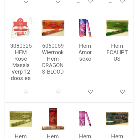
Ajouter au panier
Ajouter au panier
Ajouter au panier
Ajouter au pan
3080325
6060059
Hem
Hem
HEM
Wierrook
Amor
ECALIPT
Rose
Hem
sexo
US
Masala
DRAGON
Verp 12
S-BLOOD
doosjes
Ajouter au panier
Ajouter au panier
Ajouter au panier
Ajouter au pan
Hem
Hem
Hem
Hem