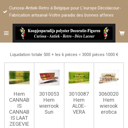
Passer
Curiosa-Antiek-Retro á Belgique pour L’europe Décolacour-
au
Fabrication artisanal-Voltre paradis des bonnes afferes
contenu
principal
Liquidation totale 500 + les 6 pièces = 3000 pièces 1000 €
Hem
3010053
3010087
3060020
CANNAB
Hem
Hem
Hem
IS
wierrook
ALOE-
wierook
CANNAB
Sun
VERA
erotica
IS LAAT
ZEGEVIE