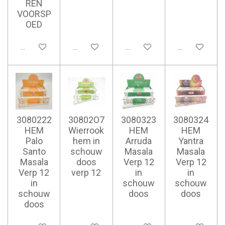
REN
VOORSP
OED
Ajouter au panier
Ajouter au panier
Ajouter au panier
Ajouter au pan
3080222
30802O7
3080323
3080324
HEM
Wierrook
HEM
HEM
Palo
hem in
Arruda
Yantra
Santo
schouw
Masala
Masala
Masala
doos
Verp 12
Verp 12
Verp 12
verp 12
in
in
in
schouw
schouw
schouw
doos
doos
doos