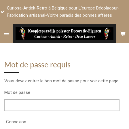
Passer
ntiek-Retro á Belgique pour L’europe Décolacour-
au
n artisanal-Voltre paradis des bonnes afferes
contenu
principal
Mot de passe requis
Vous devez entrer le bon mot de passe pour voir cette page.
Mot de passe
Connexion