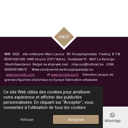
HAUT
88© 2025. site ontwerper Marc Lacour BV. Koopjesparadijs Trading
B.T.W
BE0474261506 HWR.Veurne 27417
Adres : Ooststraat 91 - 8647 Lo-Reninge
West-Vlaanderen België na afspraak mail : mlacour@hotmail.be GSM.
0032495748672. Www.candy-world-uw-Koopjesparadijs.eu
www.decosite.com
of
www.decolacour.fr
Sélection unique de
grandes figurines d'animaux en Europe Fabrication artisanale
touche drapeau pour á français
Ce site Web utilise des cookies pour améliorer
votre expérience et afficher des publicités
personnalisées. En cliquant sur "Accepter", vous
consentez à l'utilisation de tous les cookies.
Refuser
Accepter
E-mail
Téléphone
Carte
Facebook
WhatsApp