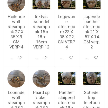
Huilende
Inktvis
Leguwan
Lopende
wolf
schedel
e
panther
steampu
steampu
steampu
steampu
nk 27 X
nk 15 x
nk23 X
nk 21 X
35 X 9
18 x
38 X 22
57 X 14
CM
16cm
CN VERP
CM verp
VERP 4
VERP 12
4
2
Ajouter au panier
Ajouter au panier
Ajouter au panier
Ajouter au pan
Lopende
Paard op
Panther
Schedel
wolf
sokel
sluipend
kop
steampu
steampu
steampu
telefoon
nk 18 X
nk 23 X
nk 19 x
steampu