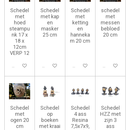
Schedel
Schedel
Schedel
schedel
met
met kap
met
met
hoed
en
ketting
messen
steampu
masker
en
bebloed
nk 17 x
25 cm
hanneka
20 cm
18 x
m 20 cm
12cm
VERP 12
Ajouter au panier
Ajouter au panier
Ajouter au panier
Ajouter au pan
Schedel
Schedel
Schedel
Schedel
met
op
4 ass
HZZ met
ogen 20
boeken
Resina
zijn 3
cm
met kraai
7,5x7x9,
ass