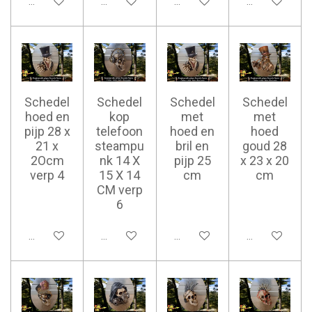
Ajouter au panier
Ajouter au panier
Ajouter au panier
Ajouter au pan
Schedel
Schedel
Schedel
Schedel
hoed en
kop
met
met
pijp 28 x
telefoon
hoed en
hoed
21 x
steampu
bril en
goud 28
2Ocm
nk 14 X
pijp 25
x 23 x 20
verp 4
15 X 14
cm
cm
CM verp
6
Ajouter au panier
Ajouter au panier
Ajouter au panier
Ajouter au pan