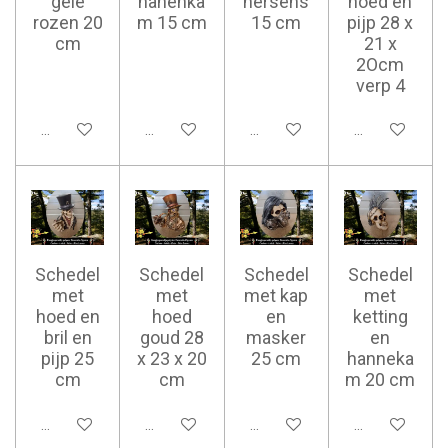
gele
hanenka
hersens
hoed en
rozen 20
m 15 cm
15 cm
pijp 28 x
cm
21 x
2Ocm
verp 4
Ajouter au panier
Ajouter au panier
Ajouter au panier
Ajouter au pan
Schedel
Schedel
Schedel
Schedel
met
met
met kap
met
hoed en
hoed
en
ketting
bril en
goud 28
masker
en
pijp 25
x 23 x 20
25 cm
hanneka
cm
cm
m 20 cm
Ajouter au panier
Ajouter au panier
Ajouter au panier
Ajouter au pan