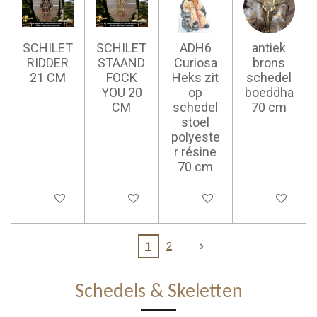
SCHILET
SCHILET
ADH6
antiek
RIDDER
STAAND
Curiosa
brons
21 CM
FOCK
Heks zit
schedel
YOU 20
op
boeddha
CM
schedel
70 cm
stoel
polyeste
r résine
70 cm
Ajouter au panier
Ajouter au panier
Ajouter au panier
Ajouter au pan
1
2
Schedels & Skeletten