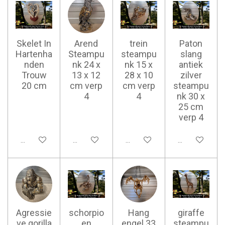
Skelet In
Arend
trein
Paton
Hartenha
Steampu
steampu
slang
nden
nk 24 x
nk 15 x
antiek
Trouw
13 x 12
28 x 10
zilver
20 cm
cm verp
cm verp
steampu
4
4
nk 30 x
25 cm
verp 4
Ajouter au panier
Ajouter au panier
Ajouter au panier
Ajouter au pan
Agressie
schorpio
Hang
giraffe
ve gorilla
en
engel 33
steampu