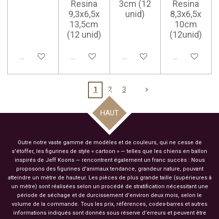
Resina
3cm (12
Resina
9,3x6,5x
unid)
8,3x6,5x
13,5cm
10cm
(12 unid)
(12unid)
Ajouter au panier
Ajouter au panier
Ajouter au panier
Ajouter au pan
1
2
3
HAUT
Outre notre vaste gamme de modèles et de couleurs, qui ne cesse de
s'étoffer, les figurines de style « cartoon » — telles que les chiens en ballon
inspirés de Jeff Koons — rencontrent également un franc succès : Nous
proposons des figurines d'animaux tendance, grandeur nature, pouvant
atteindre un mètre de hauteur. Les pièces de plus grande taille (supérieures à
un mètre) sont réalisées selon un procédé de stratification nécessitant une
période de séchage et de durcissement d'environ deux mois, selon le
volume de la commande. Tous les prix, références, codes-barres et autres
informations indiqués sont donnés sous réserve d'erreurs et peuvent être