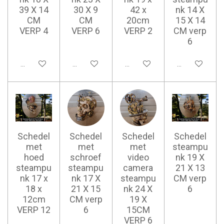
39 X 14
30 X 9
42 x
nk 14 X
CM
CM
20cm
15 X 14
VERP 4
VERP 6
VERP 2
CM verp
6
Ajouter au panier
Ajouter au panier
Ajouter au panier
Ajouter au pan
Schedel
Schedel
Schedel
Schedel
met
met
met
steampu
hoed
schroef
video
nk 19 X
steampu
steampu
camera
21 X 13
nk 17 x
nk 17 X
steampu
CM verp
18 x
21 X 15
nk 24 X
6
12cm
CM verp
19 X
VERP 12
6
15CM
VERP 6