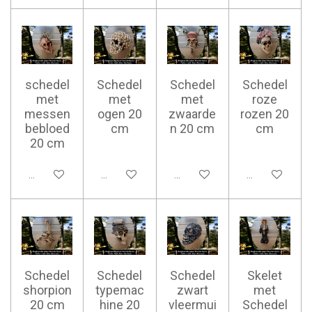
schedel
Schedel
Schedel
Schedel
met
met
met
roze
messen
ogen 20
zwaarde
rozen 20
bebloed
cm
n 20 cm
cm
20 cm
Ajouter au panier
Ajouter au panier
Ajouter au panier
Ajouter au pan
Schedel
Schedel
Schedel
Skelet
shorpion
typemac
zwart
met
20 cm
hine 20
vleermui
Schedel