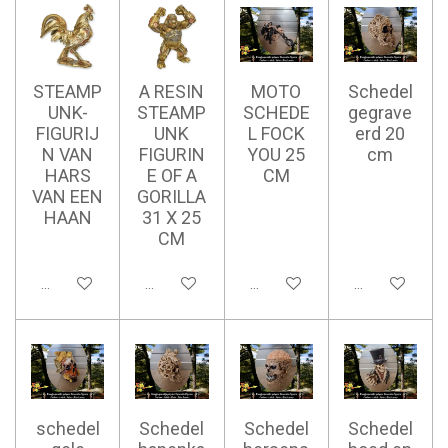
STEAMP
A RESIN
MOTO
Schedel
UNK-
STEAMP
SCHEDE
gegrave
FIGURIJ
UNK
L FOCK
erd 20
N VAN
FIGURIN
YOU 25
cm
HARS
E OF A
CM
VAN EEN
GORILLA
HAAN
31 X 25
CM
Ajouter au panier
Ajouter au panier
Ajouter au panier
Ajouter au pan
schedel
Schedel
Schedel
Schedel