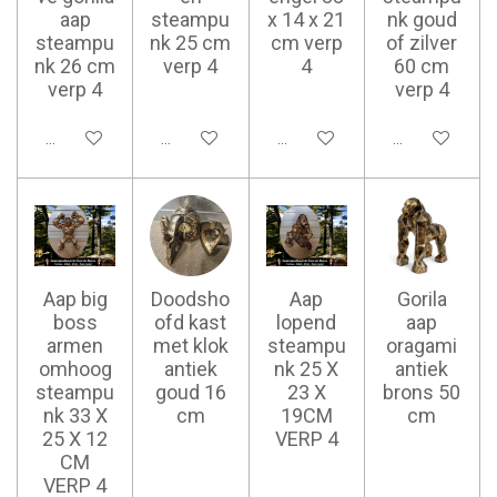
aap
steampu
x 14 x 21
nk goud
steampu
nk 25 cm
cm verp
of zilver
nk 26 cm
verp 4
4
60 cm
verp 4
verp 4
Ajouter au panier
Ajouter au panier
Ajouter au panier
Ajouter au pan
Aap big
Doodsho
Aap
Gorila
boss
ofd kast
lopend
aap
armen
met klok
steampu
oragami
omhoog
antiek
nk 25 X
antiek
steampu
goud 16
23 X
brons 50
nk 33 X
cm
19CM
cm
25 X 12
VERP 4
CM
VERP 4