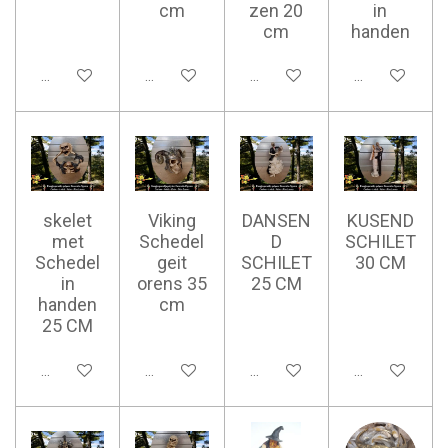
cm
zen 20
in
cm
handen
Ajouter au panier
Ajouter au panier
Ajouter au panier
Ajouter au pan
skelet
Viking
DANSEN
KUSEND
met
Schedel
D
SCHILET
Schedel
geit
SCHILET
30 CM
in
orens 35
25 CM
handen
cm
25 CM
Ajouter au panier
Ajouter au panier
Ajouter au panier
Ajouter au pan