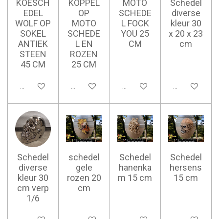
KOESCH
KOPPEL
MOTO
Schedel
EDEL
OP
SCHEDE
diverse
WOLF OP
MOTO
L FOCK
kleur 30
SOKEL
SCHEDE
YOU 25
x 20 x 23
ANTIEK
L EN
CM
cm
STEEN
ROZEN
45 CM
25 CM
Ajouter au panier
Ajouter au panier
Ajouter au panier
Ajouter au pan
Schedel
schedel
Schedel
Schedel
diverse
gele
hanenka
hersens
kleur 30
rozen 20
m 15 cm
15 cm
cm verp
cm
1/6