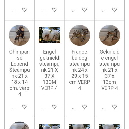
Ajouter au panier
Ajouter au panier
Ajouter au panier
Ajouter au pan
Chimpan
Engel
France
Geknield
se
geknield
buldog
e engel
Lopend
steampu
steampu
steampu
Steampu
nk 21 X
nk 24 x
nk 21 x
nk 21 x
37 X
29 x 15
37 x
18 x 14
13CM
cm VERP
13cm
cm. verp
VERP 4
4
VERP 4
4
Ajouter au panier
Ajouter au panier
Ajouter au panier
Ajouter au pan