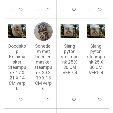
Ajouter au panier
Ajouter au panier
Ajouter au panier
Ajouter au pan
Doodsko
Schedel
Slang
Slang
p
m met
pyton
pyton
Kraaima
hoed en
steampu
steampu
sker
masker
nk 25 X
nk 25 X
Steampu
steampu
30 CM
30 CM
nk 17 X
nk 20 X
VERP 4
VERP 4
21 X 14
19 X 15
CM verp
CM verp
6
6
Ajouter au panier
Ajouter au panier
Ajouter au panier
Ajouter au pan