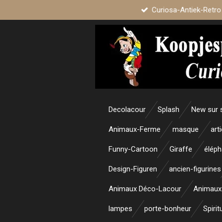
Curiosa-Antiek-Retro
Passer
au
contenu
principal
Decolacour
Splash
New sur 
Animaux-Ferme
masque
art
Funny-Cartoon
Giraffe
éléph
Design-Figuren
ancien-figurines
Animaux Déco-Lacour
Animaux
lampes
porte-bonheur
Spirit