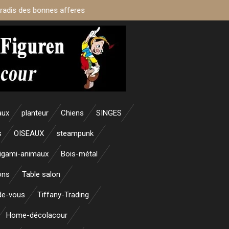
aradis des bonnes afferes
aux
planteur
Chiens
SINGES
s
OISEAUX
steampunk
igami-animaux
Bois-métal
ons
Table salon
nde-vous
Tiffany-Trading
Home-décolacour