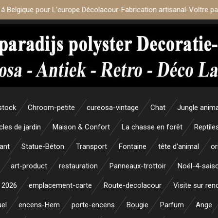
 á Belgique pour L’europe Décolacour-Fabrication artisanal-Voltre p
stock
Chroom-petite
cureosa-vintage
Chat
Jungle anim
icles de jardin
Maison & Confort
La chasse en forêt
Reptile
ant
Statue-Béton
Transport
Fontaine
tête d'animal
or
art-product
restauration
Panneaux-trottoir
Noël-4-sais
 2026
emplacement-carte
Route-decolacour
Visite sur re
uel
encens-Hem
porte-encens
Bougie
Parfum
Ange