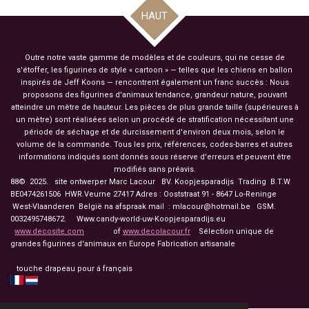
HAUT
Outre notre vaste gamme de modèles et de couleurs, qui ne cesse de
s'étoffer, les figurines de style « cartoon » — telles que les chiens en ballon
inspirés de Jeff Koons — rencontrent également un franc succès : Nous
proposons des figurines d'animaux tendance, grandeur nature, pouvant
atteindre un mètre de hauteur. Les pièces de plus grande taille (supérieures à
un mètre) sont réalisées selon un procédé de stratification nécessitant une
période de séchage et de durcissement d'environ deux mois, selon le
volume de la commande. Tous les prix, références, codes-barres et autres
informations indiqués sont donnés sous réserve d'erreurs et peuvent être
modifiés sans préavis.
88© 2025. site ontwerper Marc Lacour BV. Koopjesparadijs Trading
B.T.W
BE0474261506 HWR.Veurne 27417
Adres : Ooststraat 91 - 8647 Lo-Reninge
West-Vlaanderen België na afspraak mail : mlacour@hotmail.be GSM.
0032495748672. Www.candy-world-uw-Koopjesparadijs.eu
www.decosite.com
of
www.decolacour.fr
Sélection unique de
grandes figurines d'animaux en Europe Fabrication artisanale
touche drapeau pour á français