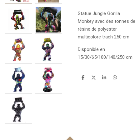
Statue
Jungle Gorilla
Monkey avec des tonnes de
résine de polyester
multicolore trach 250 cm
Disponible en
15/30/65/100/140/250 cm
P
P
P
P
a
a
a
a
r
r
r
r
t
t
t
t
a
a
a
a
g
g
g
g
e
e
e
e
r
r
r
r