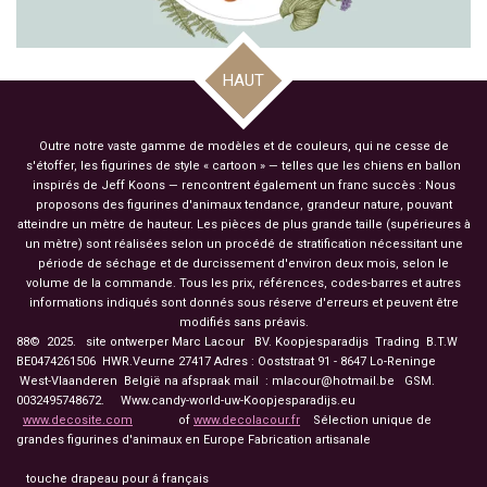
HAUT
Outre notre vaste gamme de modèles et de couleurs, qui ne cesse de
s'étoffer, les figurines de style « cartoon » — telles que les chiens en ballon
inspirés de Jeff Koons — rencontrent également un franc succès : Nous
proposons des figurines d'animaux tendance, grandeur nature, pouvant
atteindre un mètre de hauteur. Les pièces de plus grande taille (supérieures à
un mètre) sont réalisées selon un procédé de stratification nécessitant une
période de séchage et de durcissement d'environ deux mois, selon le
volume de la commande. Tous les prix, références, codes-barres et autres
informations indiqués sont donnés sous réserve d'erreurs et peuvent être
modifiés sans préavis.
88© 2025. site ontwerper Marc Lacour BV. Koopjesparadijs Trading
B.T.W
BE0474261506 HWR.Veurne 27417
Adres : Ooststraat 91 - 8647 Lo-Reninge
West-Vlaanderen België na afspraak mail : mlacour@hotmail.be GSM.
0032495748672. Www.candy-world-uw-Koopjesparadijs.eu
www.decosite.com
of
www.decolacour.fr
Sélection unique de
grandes figurines d'animaux en Europe Fabrication artisanale
touche drapeau pour á français