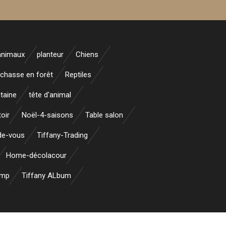
animaux
planteur
Chiens
 chasse en forêt
Reptiles
taine
tête d'animal
oir
Noël-4-saisons
Table salon
nde-vous
Tiffany-Trading
Home-décolacour
amp
Tiffany ALbum