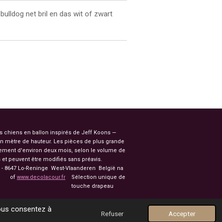
bulldog net bril en das wit of zwart
es chiens en ballon inspirés de Jeff Koons —
n mètre de hauteur. Les pièces de plus grande
ssement d'environ deux mois, selon le volume de
et peuvent être modifiés sans préavis.
91 - 8647 Lo-Reninge West-Vlaanderen België na
of
www.decolacour.fr
Sélection unique de
nale touche drapeau
vous consentez à
Refuser
Accepter