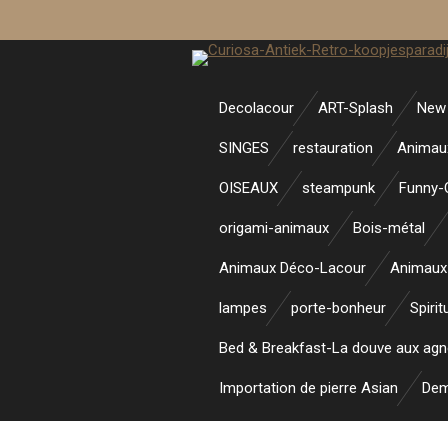
Passer
au
contenu
principal
Decolacour
ART-Splash
New 
SINGES
restauration
Animau
OISEAUX
steampunk
Funny-
origami-animaux
Bois-métal
Animaux Déco-Lacour
Animaux
lampes
porte-bonheur
Spirit
Bed & Breakfast-La douve aux ag
Importation de pierre Asian
Dem