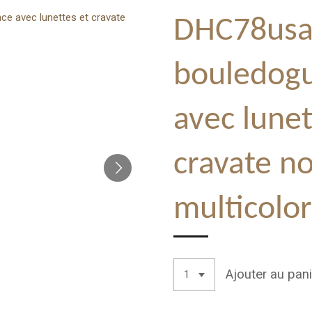
DHC78usa
bouledogu
avec lunet
cravate no
multicolo
Ajouter au pani