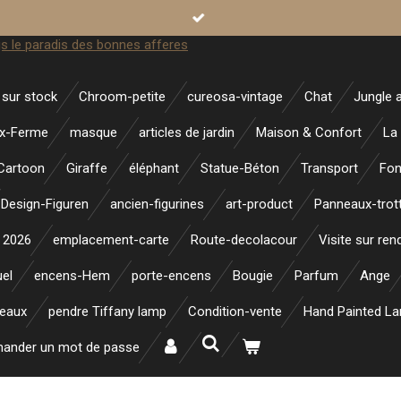
sur stock
Chroom-petite
cureosa-vintage
Chat
Jungle 
x-Ferme
masque
articles de jardin
Maison & Confort
La
Cartoon
Giraffe
éléphant
Statue-Béton
Transport
Fon
Design-Figuren
ancien-figurines
art-product
Panneaux-trott
 2026
emplacement-carte
Route-decolacour
Visite sur re
uel
encens-Hem
porte-encens
Bougie
Parfum
Ange
neaux
pendre Tiffany lamp
Condition-vente
Hand Painted L
ander un mot de passe