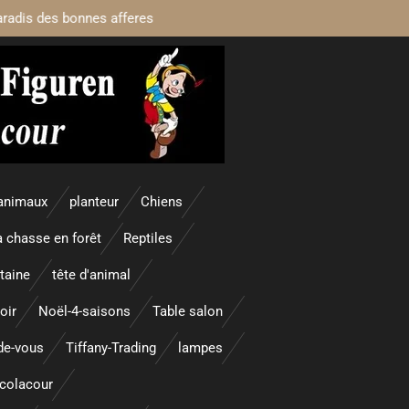
aradis des bonnes afferes
animaux
planteur
Chiens
a chasse en forêt
Reptiles
taine
tête d'animal
oir
Noël-4-saisons
Table salon
nde-vous
Tiffany-Trading
lampes
colacour