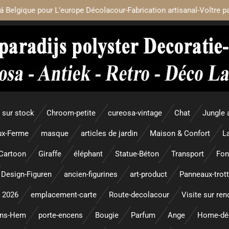
á Belgique pour L’europe Décolacour-Fabrication artisanal-Voltre p
sur stock
Chroom-petite
cureosa-vintage
Chat
Jungle 
x-Ferme
masque
articles de jardin
Maison & Confort
L
Cartoon
Giraffe
éléphant
Statue-Béton
Transport
Fon
Design-Figuren
ancien-figurines
art-product
Panneaux-trott
 2026
emplacement-carte
Route-decolacour
Visite sur re
ens-Hem
porte-encens
Bougie
Parfum
Ange
Home-dé