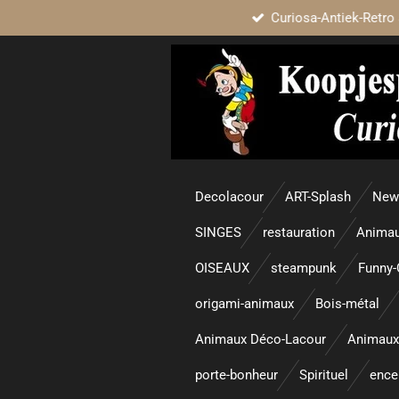
Curiosa-Antiek-Retro 
Passer
au
contenu
principal
Decolacour
ART-Splash
New 
SINGES
restauration
Animau
OISEAUX
steampunk
Funny-
origami-animaux
Bois-métal
Animaux Déco-Lacour
Animaux
porte-bonheur
Spirituel
enc