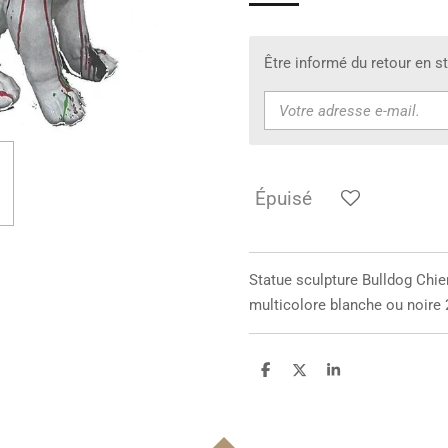
Être informé du retour en s
Épuisé
Statue sculpture
Bulldog Chie
multicolore blanche ou noire
P
P
P
a
a
a
r
r
r
t
t
t
a
a
a