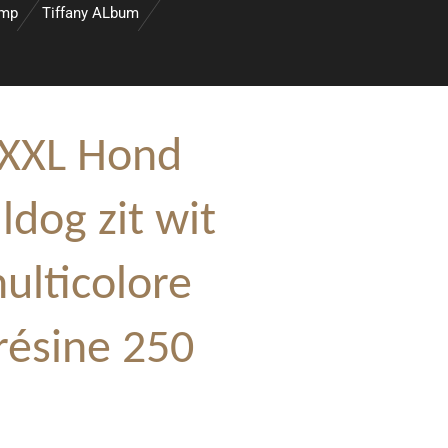
amp
Tiffany ALbum
XXL Hond
ldog zit wit
ulticolore
résine 250