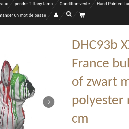
eaux
pendre Tiffany lamp
Condition-vente
Hand Painted L
ander un mot de passe
DHC93b X
France bul
of zwart m
polyester 
cm