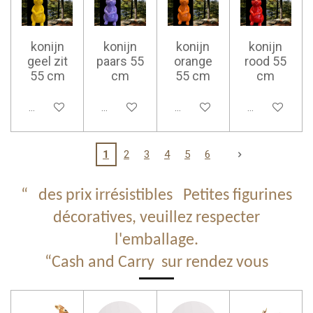
konijn
konijn
konijn
konijn
geel zit
paars 55
orange
rood 55
55 cm
cm
55 cm
cm
Ajouter au panier
Ajouter au panier
Ajouter au panier
Ajouter au pan
1
2
3
4
5
6
“ des prix irrésistibles Petites figurines
décoratives, veuillez respecter
l'emballage.
“
Cash and Carry sur rendez vous