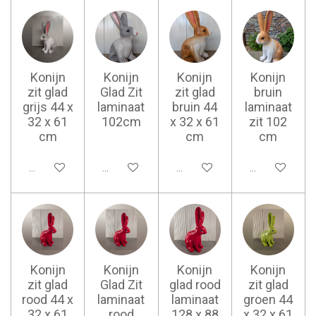
Konijn
Konijn
Konijn
Konijn
zit glad
Glad Zit
zit glad
bruin
grijs 44 x
laminaat
bruin 44
laminaat
32 x 61
102cm
x 32 x 61
zit 102
cm
cm
cm
Ajouter au panier
Ajouter au panier
Ajouter au panier
Ajouter au pan
Konijn
Konijn
Konijn
Konijn
zit glad
Glad Zit
glad rood
zit glad
rood 44 x
laminaat
laminaat
groen 44
32 x 61
rood
128 x 88
x 32 x 61