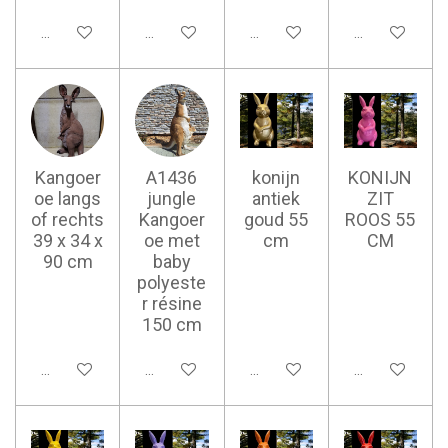
Ajouter au panier
Ajouter au panier
Ajouter au panier
Ajouter au pan
Kangoer
A1436
konijn
KONIJN
oe langs
jungle
antiek
ZIT
of rechts
Kangoer
goud 55
ROOS 55
39 x 34 x
oe met
cm
CM
90 cm
baby
polyeste
r résine
150 cm
Ajouter au panier
Ajouter au panier
Ajouter au panier
Ajouter au pan