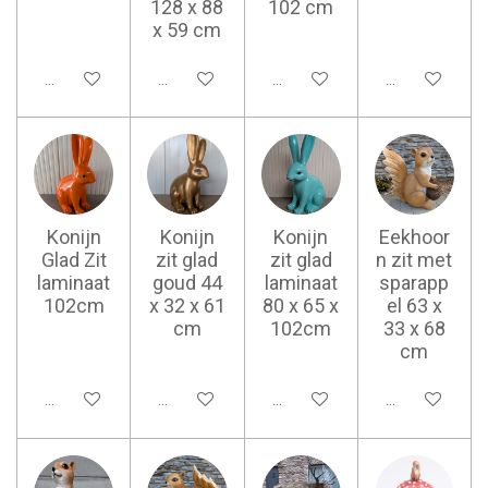
128 x 88
102 cm
x 59 cm
Ajouter au panier
Ajouter au panier
Ajouter au panier
Ajouter au pan
Konijn
Konijn
Konijn
Eekhoor
Glad Zit
zit glad
zit glad
n zit met
laminaat
goud 44
laminaat
sparapp
102cm
x 32 x 61
80 x 65 x
el 63 x
cm
102cm
33 x 68
cm
Ajouter au panier
Ajouter au panier
Ajouter au panier
Ajouter au pan