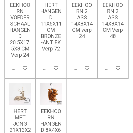
EEKHOO
HERT
EEKHOO
EEKHOO
RN
HANGEN
RN 2
RN 2
VOEDER
D
ASS
ASS
SCHAAL
11X6X11
14X8X14
14X8X14
HANGEN
CM
CM verp
CM Verp
D
BRONZE
24
48
20.5X17.
-ANTIEK
5X8 CM
Verp 72
Verp 24
Ajouter au panier
Ajouter au panier
Ajouter au panier
Ajouter au pan
HERT
EEKHOO
MET
RN
JONG
HANGEN
21X13X2
D 8X4X6