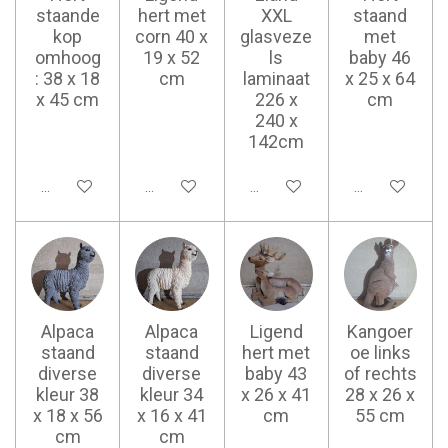
staande
hert met
XXL
staand
kop
corn 40 x
glasveze
met
omhoog
19 x 52
ls
baby 46
: 38 x 18
cm
laminaat
x 25 x 64
x 45 cm
226 x
cm
240 x
142cm
Ajouter au panier
Ajouter au panier
Ajouter au panier
Ajouter au pan
Alpaca
Alpaca
Ligend
Kangoer
staand
staand
hert met
oe links
diverse
diverse
baby 43
of rechts
kleur 38
kleur 34
x 26 x 41
28 x 26 x
x 18 x 56
x 16 x 41
cm
55 cm
cm
cm