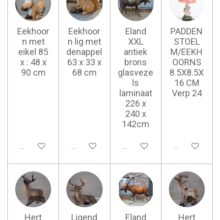
Eekhoor
Eekhoor
Eland
PADDEN
n met
n lig met
XXL
STOEL
eikel 85
denappel
antiek
M/EEKH
x : 48 x
63 x 33 x
brons
OORNS
90 cm
68 cm
glasveze
8.5X8.5X
ls
16 CM
laminaat
Verp 24
226 x
240 x
142cm
Ajouter au panier
Ajouter au panier
Ajouter au panier
Ajouter au pan
Hert
Ligend
Eland
Hert