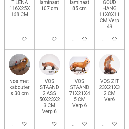
T LENA
laminaat
laminaat
GOUD
116X25X
107 cm
85 cm
HANG
168 CM
11X8X11
CM Verp
48
Ajouter au panier
Ajouter au panier
Ajouter au panier
Ajouter au pan
vos met
VOS
VOS
VOS ZIT
kabouter
STAAND
STAAND
23X21X3
s 30 cm
2 ASS
71X21X4
2 CM
50X23X2
5 CM
Ver6
3 CM
Verp 6
Verp 6
Ajouter au panier
Ajouter au panier
Ajouter au panier
Ajouter au pan