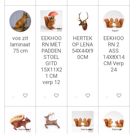
vos zit
EEKHOO
HERTEK
EEKHOO
laminaat
RN MET
OP LENA
RN 2
75 cm
PADDEN
54X44X9
ASS
STOEL
0CM
14X8X14
GITD
CM Verp
15X11X2
24
1 CM
verp 12
Ajouter au panier
Ajouter au panier
Ajouter au panier
Ajouter au pan