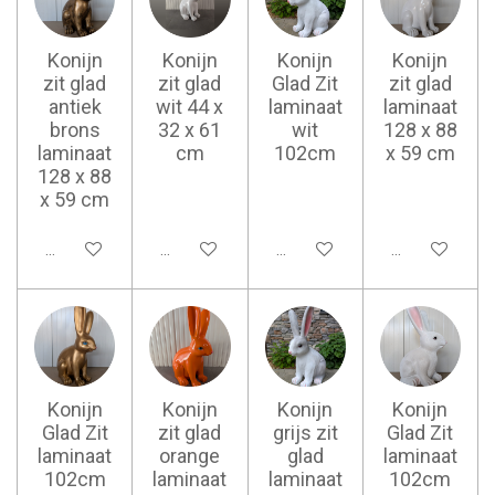
Konijn
Konijn
Konijn
Konijn
zit glad
zit glad
Glad Zit
zit glad
antiek
wit 44 x
laminaat
laminaat
brons
32 x 61
wit
128 x 88
laminaat
cm
102cm
x 59 cm
128 x 88
x 59 cm
Ajouter au panier
Ajouter au panier
Ajouter au panier
Ajouter au pan
Konijn
Konijn
Konijn
Konijn
Glad Zit
zit glad
grijs zit
Glad Zit
laminaat
orange
glad
laminaat
102cm
laminaat
laminaat
102cm