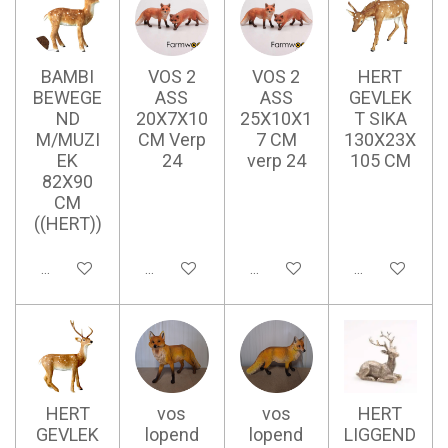
BAMBI
VOS 2
VOS 2
HERT
BEWEGE
ASS
ASS
GEVLEK
ND
20X7X10
25X10X1
T SIKA
M/MUZI
CM Verp
7 CM
130X23X
EK
24
verp 24
105 CM
82X90
CM
((HERT))
Ajouter au panier
Ajouter au panier
Ajouter au panier
Ajouter au pan
HERT
vos
vos
HERT
GEVLEK
lopend
lopend
LIGGEND