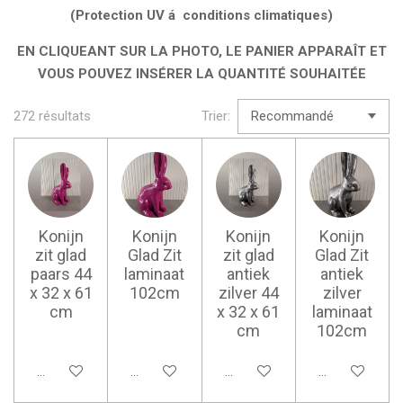
(Protection UV á conditions climatiques)
EN CLIQUEANT SUR LA PHOTO, LE PANIER APPARAÎT ET
VOUS POUVEZ INSÉRER LA QUANTITÉ SOUHAITÉE
272 résultats
Trier:
Konijn
Konijn
Konijn
Konijn
zit glad
Glad Zit
zit glad
Glad Zit
paars 44
laminaat
antiek
antiek
x 32 x 61
102cm
zilver 44
zilver
cm
x 32 x 61
laminaat
cm
102cm
Ajouter au panier
Ajouter au panier
Ajouter au panier
Ajouter au pan