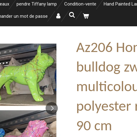
neaux
pendre Tiffany lamp
Condition-vente
Hand Painted L
ander un mot de passe
Az206 Hon
bulldog z
multicolou
polyester 
90 cm