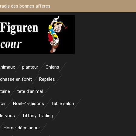
aradis des bonnes afferes
animaux
planteur
Chiens
 chasse en forêt
Reptiles
taine
tête d'animal
oir
Noël-4-saisons
Table salon
nde-vous
Tiffany-Trading
Home-décolacour