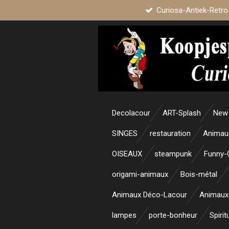
Curiosa-Antiek-Retro
Passer
au
contenu
principal
Decolacour
ART-Splash
New 
SINGES
restauration
Animau
OISEAUX
steampunk
Funny-
origami-animaux
Bois-métal
Animaux Déco-Lacour
Animaux
lampes
porte-bonheur
Spirit