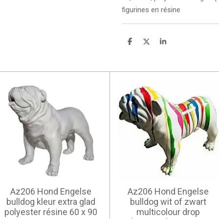
figurines en résine
P
P
P
a
a
a
r
r
r
t
t
t
a
a
a
g
g
g
e
e
e
r
r
r
Az206 Hond Engelse
Az206 Hond Engelse
bulldog kleur extra glad
bulldog wit of zwart
polyester résine 60 x 90
multicolour drop