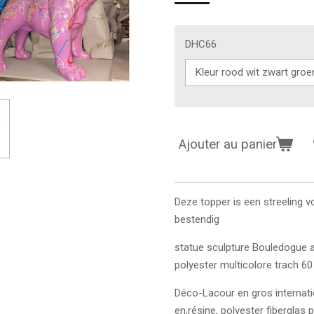
DHC66
Ajouter au panier
Deze topper is een streeling v
bestendig
statue sculpture
Bouledogue an
polyester multicolore trach 6
Déco-Lacour en gros internati
en,résine, polyester fiberglas