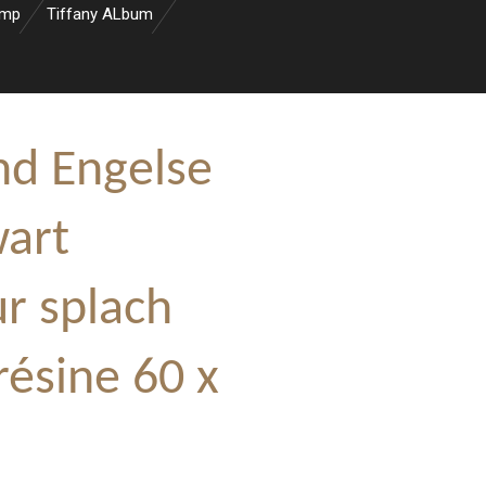
amp
Tiffany ALbum
d Engelse
wart
r splach
résine 60 x