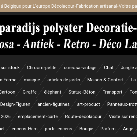
 á Belgique pour L’europe Décolacour-Fabrication artisanal-Voltre p
sur stock
Chroom-petite
cureosa-vintage
Chat
Jungle 
x-Ferme
masque
articles de jardin
Maison & Confort
La
Cartoon
Giraffe
éléphant
Statue-Béton
Transport
Fon
Design-Figuren
ancien-figurines
art-product
Panneaux-trott
 2026
emplacement-carte
Route-decolacour
Visite sur re
uel
encens-Hem
porte-encens
Bougie
Parfum
Ange