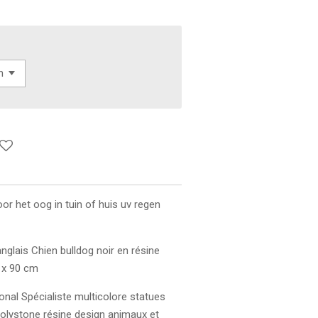
oor het oog in tuin of huis uv regen
glais Chien bulldog noir en résine
0 x 90 cm
onal Spécialiste multicolore statues
 polystone résine design animaux et