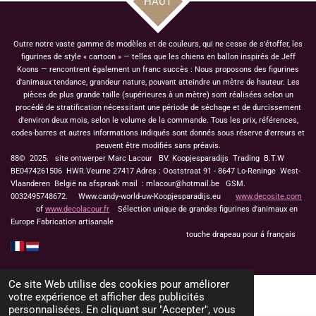
HAUT
Outre notre vaste gamme de modèles et de couleurs, qui ne cesse de s'étoffer, les
figurines de style « cartoon » — telles que les chiens en ballon inspirés de Jeff
Koons — rencontrent également un franc succès : Nous proposons des figurines
d'animaux tendance, grandeur nature, pouvant atteindre un mètre de hauteur. Les
pièces de plus grande taille (supérieures à un mètre) sont réalisées selon un
procédé de stratification nécessitant une période de séchage et de durcissement
d'environ deux mois, selon le volume de la commande. Tous les prix, références,
codes-barres et autres informations indiqués sont donnés sous réserve d'erreurs et
peuvent être modifiés sans préavis.
88© 2025. site ontwerper Marc Lacour BV. Koopjesparadijs Trading
B.T.W
BE0474261506 HWR.Veurne 27417
Adres : Ooststraat 91 - 8647 Lo-Reninge West-
Vlaanderen België na afspraak mail : mlacour@hotmail.be GSM.
0032495748672. Www.candy-world-uw-Koopjesparadijs.eu
www.decosite.com
of
www.decolacour.fr
Sélection unique de grandes figurines d'animaux en
Europe Fabrication artisanale
touche drapeau pour á français
Ce site Web utilise des cookies pour améliorer
votre expérience et afficher des publicités
personnalisées. En cliquant sur "Accepter", vous