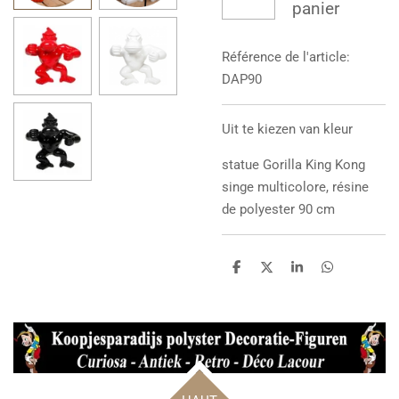
panier
Référence de l'article:
DAP90
Uit te kiezen van kleur
statue
Gorilla King Kong
singe multicolore, résine
de polyester 90 cm
P
P
P
P
a
a
a
a
r
r
r
r
t
t
t
t
a
a
a
a
g
g
g
g
e
e
e
e
r
r
r
r