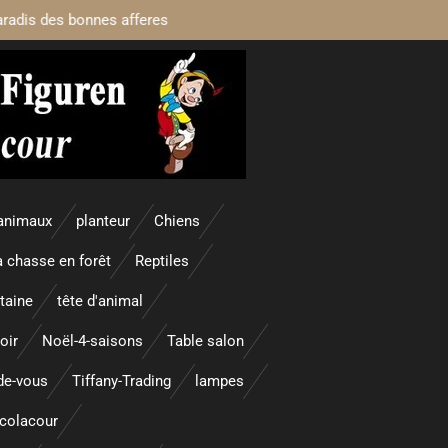
aradis des bonnes afferes
animaux
planteur
Chiens
a chasse en forêt
Reptiles
taine
tête d'animal
oir
Noël-4-saisons
Table salon
nde-vous
Tiffany-Trading
lampes
colacour