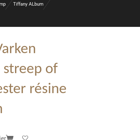
amp
Tiffany ALbum
Varken
 streep of
ster résine
m
ier