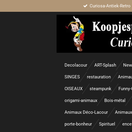
Curiosa-Antiek-Retro 
Passer
au
contenu
principal
Decolacour
ART-Splash
New 
SINGES
restauration
Animau
OISEAUX
steampunk
Funny-
origami-animaux
Bois-métal
Animaux Déco-Lacour
Animaux
porte-bonheur
Spirituel
enc