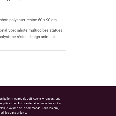
chon polyester résine 60 x 90 cm
onal Spécialiste multicolore statues
 polystone résine design animaux et
 en ballon inspirés de Jeff Koons — rencontrent
s pièces de plus grande taille (supérieures à un
elon le volume de la commande. Tous les prix,
odifiés sans préavis.