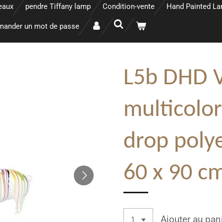
eaux
pendre Tiffany lamp
Condition-vente
Hand Painted L
ander un mot de passe
L5b DHD 
multicolor
drop polye
60 x 90 c
Ajouter au pan