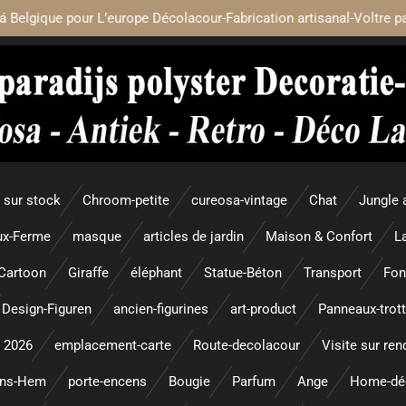
á Belgique pour L’europe Décolacour-Fabrication artisanal-Voltre p
sur stock
Chroom-petite
cureosa-vintage
Chat
Jungle 
x-Ferme
masque
articles de jardin
Maison & Confort
L
Cartoon
Giraffe
éléphant
Statue-Béton
Transport
Fon
Design-Figuren
ancien-figurines
art-product
Panneaux-trott
 2026
emplacement-carte
Route-decolacour
Visite sur re
ens-Hem
porte-encens
Bougie
Parfum
Ange
Home-dé