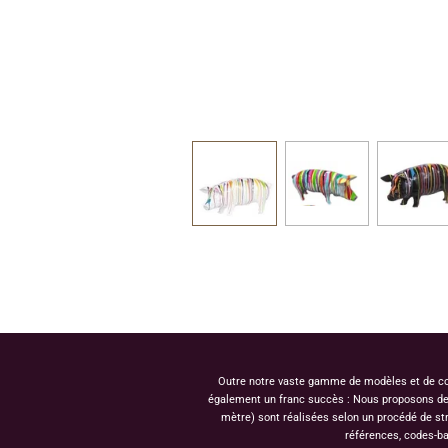
Outre notre vaste gamme de modèles et de coule
également un franc succès : Nous proposons des 
mètre) sont réalisées selon un procédé de st
références, codes-ba