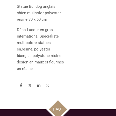
Statue
Bulldog anglais
chien mulicolor polyester
résine 30 x 60 cm
Déco-Lacour en gros
international Spécialiste
multicolore statues
en,résine, polyester
fiberglas polystone résine
design animaux et figurines
en résine
P
P
P
P
a
a
a
a
r
r
r
r
t
t
t
t
a
a
a
a
g
g
g
g
HAUT
e
e
e
e
r
r
r
r