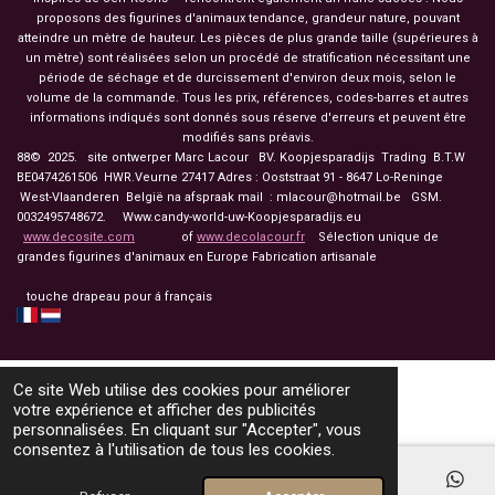
proposons des figurines d'animaux tendance, grandeur nature, pouvant
atteindre un mètre de hauteur. Les pièces de plus grande taille (supérieures à
un mètre) sont réalisées selon un procédé de stratification nécessitant une
période de séchage et de durcissement d'environ deux mois, selon le
volume de la commande. Tous les prix, références, codes-barres et autres
informations indiqués sont donnés sous réserve d'erreurs et peuvent être
modifiés sans préavis.
88© 2025. site ontwerper Marc Lacour BV. Koopjesparadijs Trading
B.T.W
BE0474261506 HWR.Veurne 27417
Adres : Ooststraat 91 - 8647 Lo-Reninge
West-Vlaanderen België na afspraak mail : mlacour@hotmail.be GSM.
0032495748672. Www.candy-world-uw-Koopjesparadijs.eu
www.decosite.com
of
www.decolacour.fr
Sélection unique de
grandes figurines d'animaux en Europe Fabrication artisanale
touche drapeau pour á français
Ce site Web utilise des cookies pour améliorer
votre expérience et afficher des publicités
personnalisées. En cliquant sur "Accepter", vous
consentez à l'utilisation de tous les cookies.