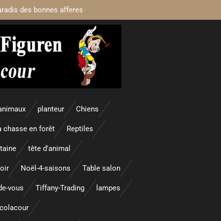
aradis des bonnes afferes
animaux
planteur
Chiens
a chasse en forêt
Reptiles
taine
tête d'animal
oir
Noël-4-saisons
Table salon
nde-vous
Tiffany-Trading
lampes
colacour