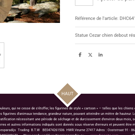
Référence de l'article:
DHC64
Statue
Cezar chien debout ré
P
P
P
a
a
a
r
r
r
t
t
t
a
a
a
g
g
g
e
e
e
r
r
r
HAUT
urs, qui ne cesse de s'étoffer, les figurines de style « cartoon » — telles que les chiens
figurines d'animaux tendance, grandeur nature, pouvant atteindre un mètre de hauteur. Le
ratification nécessitant une période de séchage et de durcissement d'environ deux mois, s
rres et autres informations indiqués sont donnés sous réserve d'erreurs et peuvent être m
jesparadijs Trading
B.T.W BE0474261506 HWR.Veurne 27417
Adres : Ooststraat 91 - 