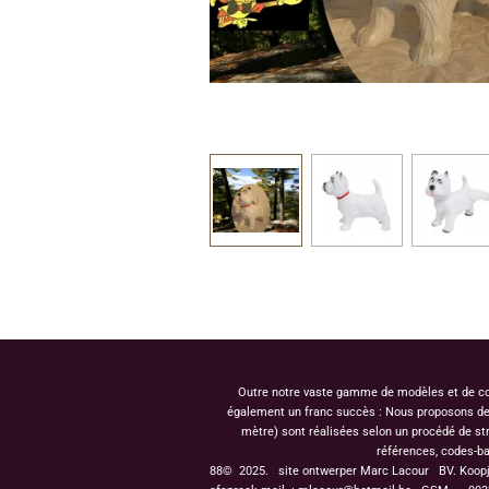
Outre notre vaste gamme de modèles et de coule
également un franc succès : Nous proposons des 
mètre) sont réalisées selon un procédé de st
références, codes-ba
88© 2025. site ontwerper Marc Lacour BV. Koop