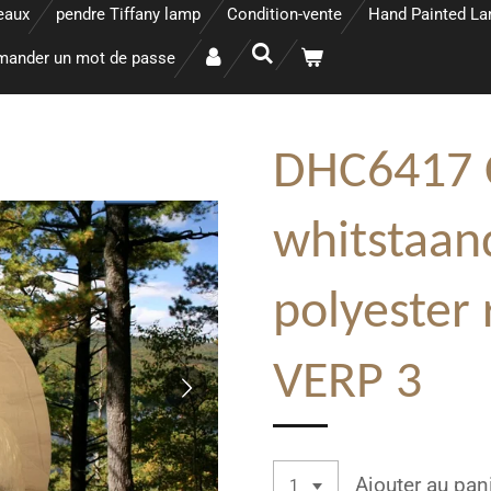
eaux
pendre Tiffany lamp
Condition-vente
Hand Painted L
ander un mot de passe
DHC6417 
whitstaan
polyester
VERP 3
Ajouter au pan