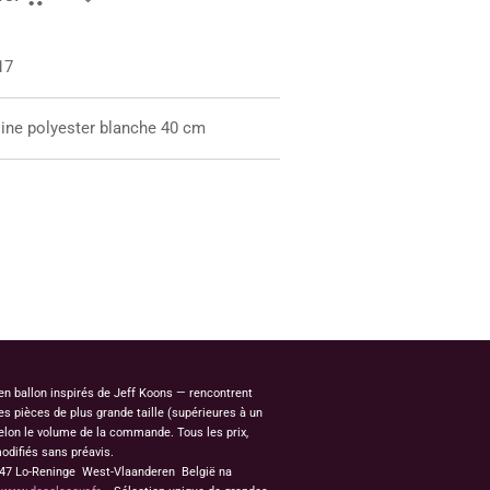
17
sine polyester blanche 40 cm
 en ballon inspirés de Jeff Koons — rencontrent
s pièces de plus grande taille (supérieures à un
elon le volume de la commande. Tous les prix,
odifiés sans préavis.
8647 Lo-Reninge West-Vlaanderen België na