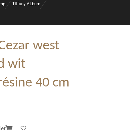
amp
Tiffany ALbum
Cezar west
d wit
 résine 40 cm
ier