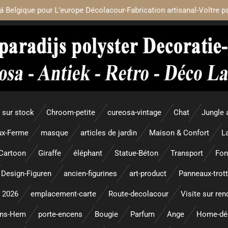
á Belgique pour L’europe Décolacour-Fabrication artisanal-Voltre p
sur stock
Chroom-petite
cureosa-vintage
Chat
Jungle 
x-Ferme
masque
articles de jardin
Maison & Confort
L
Cartoon
Giraffe
éléphant
Statue-Béton
Transport
Fon
Design-Figuren
ancien-figurines
art-product
Panneaux-trott
 2026
emplacement-carte
Route-decolacour
Visite sur re
ens-Hem
porte-encens
Bougie
Parfum
Ange
Home-dé