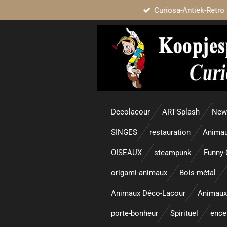
Curiosa-Antiek-Retro 
Passer
au
contenu
principal
Decolacour
ART-Splash
New 
SINGES
restauration
Animau
OISEAUX
steampunk
Funny-
origami-animaux
Bois-métal
Animaux Déco-Lacour
Animaux
porte-bonheur
Spirituel
enc