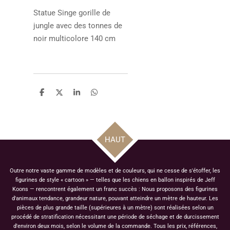
Statue
Singe gorille de
jungle avec des tonnes de
noir multicolore 140 cm
P
P
P
P
a
a
a
a
r
r
r
r
t
t
t
t
a
a
a
a
g
g
g
g
HAUT
e
e
e
e
r
r
r
r
Outre notre vaste gamme de modèles et de couleurs, qui ne cesse de s'étoffer, les
figurines de style « cartoon » — telles que les chiens en ballon inspirés de Jeff
Koons — rencontrent également un franc succès : Nous proposons des figurines
d'animaux tendance, grandeur nature, pouvant atteindre un mètre de hauteur. Les
pièces de plus grande taille (supérieures à un mètre) sont réalisées selon un
procédé de stratification nécessitant une période de séchage et de durcissement
d'environ deux mois, selon le volume de la commande. Tous les prix, références,