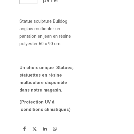
panier
Statue sculpture
Bulldog
anglais multicolor un
pantalon en jean en résine
polyester 60 x 90 cm
Un choix unique Statues,
statuettes en résine
multicolore disponible
dans notre magasin.
(Protection UV á
conditions climatiques)
P
P
P
P