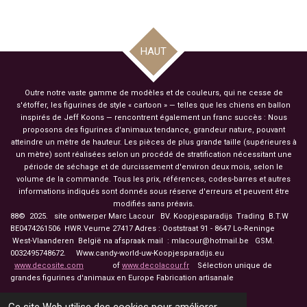
a
a
a
a
r
r
r
r
t
t
t
t
a
a
a
a
g
g
g
g
HAUT
e
e
e
e
r
r
r
r
Outre notre vaste gamme de modèles et de couleurs, qui ne cesse de
s'étoffer, les figurines de style « cartoon » — telles que les chiens en ballon
inspirés de Jeff Koons — rencontrent également un franc succès : Nous
proposons des figurines d'animaux tendance, grandeur nature, pouvant
atteindre un mètre de hauteur. Les pièces de plus grande taille (supérieures à
un mètre) sont réalisées selon un procédé de stratification nécessitant une
période de séchage et de durcissement d'environ deux mois, selon le
volume de la commande. Tous les prix, références, codes-barres et autres
informations indiqués sont donnés sous réserve d'erreurs et peuvent être
modifiés sans préavis.
88© 2025. site ontwerper Marc Lacour BV. Koopjesparadijs Trading
B.T.W
BE0474261506 HWR.Veurne 27417
Adres : Ooststraat 91 - 8647 Lo-Reninge
West-Vlaanderen België na afspraak mail : mlacour@hotmail.be GSM.
0032495748672. Www.candy-world-uw-Koopjesparadijs.eu
www.decosite.com
of
www.decolacour.fr
Sélection unique de
grandes figurines d'animaux en Europe Fabrication artisanale
touche drapeau pour á français