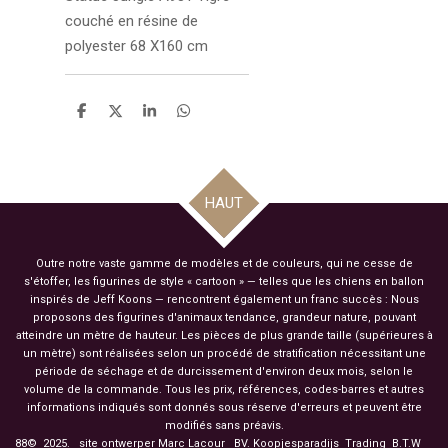
couché en résine de
polyester 68 X160 cm
P
P
P
P
a
a
a
a
r
r
r
r
t
t
t
t
a
a
a
a
g
g
g
g
HAUT
e
e
e
e
r
r
r
r
Outre notre vaste gamme de modèles et de couleurs, qui ne cesse de
s'étoffer, les figurines de style « cartoon » — telles que les chiens en ballon
inspirés de Jeff Koons — rencontrent également un franc succès : Nous
proposons des figurines d'animaux tendance, grandeur nature, pouvant
atteindre un mètre de hauteur. Les pièces de plus grande taille (supérieures à
un mètre) sont réalisées selon un procédé de stratification nécessitant une
période de séchage et de durcissement d'environ deux mois, selon le
volume de la commande. Tous les prix, références, codes-barres et autres
informations indiqués sont donnés sous réserve d'erreurs et peuvent être
modifiés sans préavis.
88© 2025. site ontwerper Marc Lacour BV. Koopjesparadijs Trading
B.T.W