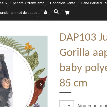
neaux
pendre Tiffany lamp
Condition-vente
Hand Painted L
ander un mot de passe
DAP103 J
Gorilla aa
baby polye
85 cm
Ajouter au pani