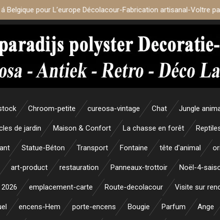
 á Belgique pour L’europe Décolacour-Fabrication artisanal-Voltre p
stock
Chroom-petite
cureosa-vintage
Chat
Jungle anim
icles de jardin
Maison & Confort
La chasse en forêt
Reptile
ant
Statue-Béton
Transport
Fontaine
tête d'animal
or
art-product
restauration
Panneaux-trottoir
Noël-4-sais
 2026
emplacement-carte
Route-decolacour
Visite sur re
uel
encens-Hem
porte-encens
Bougie
Parfum
Ange