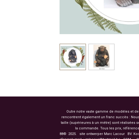
Outre notre vaste gamme de modèles et de co
rencontrent également un franc succès : Nous
taille (supérieures à un mètre) sont réalisées
la commande. Tous les prix, référence
88© 2025. site ontwerper Marc Lacour BV. Ko