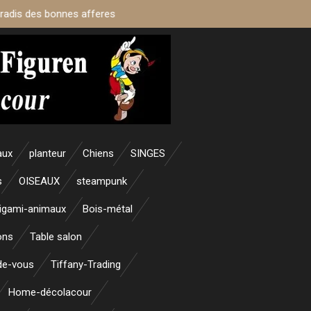
aradis des bonnes afferes
aux
planteur
Chiens
SINGES
s
OISEAUX
steampunk
igami-animaux
Bois-métal
ons
Table salon
nde-vous
Tiffany-Trading
Home-décolacour