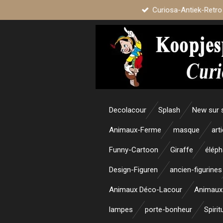
Curiosa-Antiek-Retro
Passer
au
contenu
principal
Decolacour
Splash
New sur 
Animaux-Ferme
masque
art
Funny-Cartoon
Giraffe
éléph
Design-Figuren
ancien-figurines
Animaux Déco-Lacour
Animaux
lampes
porte-bonheur
Spirit