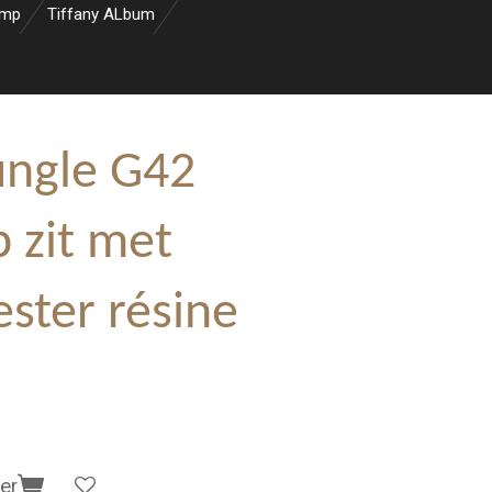
amp
Tiffany ALbum
ungle G42
p zit met
ster résine
er