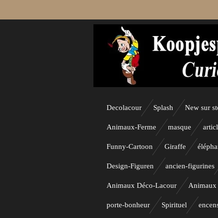
Passer
au
contenu
principal
Decolacour
Splash
New sur s
Animaux-Ferme
masque
artic
Funny-Cartoon
Giraffe
élépha
Design-Figuren
ancien-figurines
Animaux Déco-Lacour
Animaux
porte-bonheur
Spirituel
encen