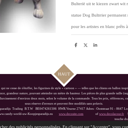
Bulterië uit te kiezen zwart wit
statue
Dog Bultrrier permanent 
pour les artistes en blanc prêts 
P
P
P
a
a
a
r
r
r
t
t
t
a
a
a
g
g
g
e
e
e
HAUT
r
r
r
ui ne cesse de s'étoffer, les figurines de style « cartoon » — telles que les chiens en ballon in
ce, grandeur nature, pouvant atteindre un mètre de hauteur. Les pièces de plus grande taille (sup
e durcissement d'environ deux mois, selon le volume de la commande. Tous les prix, références, c
sous réserve d'erreurs et peuvent être modifiés sans préavis.
sparadijs Trading
B.T.W BE0474261506 HWR.Veurne 27417
Adres : Ooststraat 91 - 8647 L
candy-world-uw-Koopjesparadijs.eu
www.decosite.com
of
www.decolacour.fr
Sé
artisanale touche drapeau pour á 
cher des publicités personnalisées. En cliquant sur "Accepter", vous cons