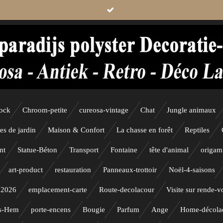
tock
Chroom-petite
cureosa-vintage
Chat
Jungle animaux
les de jardin
Maison & Confort
La chasse en forêt
Reptiles
nt
Statue-Béton
Transport
Fontaine
tête d'animal
origam
art-product
restauration
Panneaux-trottoir
Noël-4-saisons
 2026
emplacement-carte
Route-decolacour
Visite sur rende-v
s-Hem
porte-encens
Bougie
Parfum
Ange
Home-décola