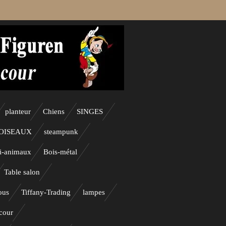
planteur
Chiens
SINGES
OISEAUX
steampunk
i-animaux
Bois-métal
Table salon
ous
Tiffany-Trading
lampes
cour