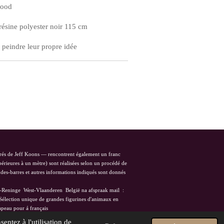
 rood
résine polyester noir 115 cm
à peindre leur propre idée
spirés de Jeff Koons — rencontrent également un franc
érieures à un mètre) sont réalisées selon un procédé de
odes-barres et autres informations indiqués sont donnés
o-Reninge West-Vlaanderen België na afspraak mail :
lection unique de grandes figurines d'animaux en
français
entez à l'utilisation de