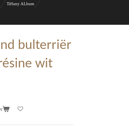
Tiffany ALbum
d bulterriër
résine wit
er