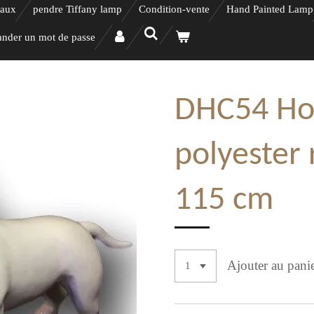
eaux
pendre Tiffany lamp
Condition-vente
Hand Painted Lamp
nder un mot de passe
DHC54 Hon
polyester 
115 cm
Ajouter au pani