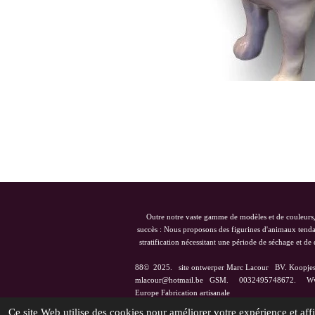
Outre notre vaste gamme de modèles et de couleurs, q
succès : Nous proposons des figurines d'animaux tendan
stratification nécessitant une période de séchage et d
88© 2025. site ontwerper Marc Lacour BV. Koopje
mlacour@hotmail.be GSM.
0032495748672. Www.
Europe Fabrication 
Ce site Web utilise des cookies pour améliorer votre expérience et affi