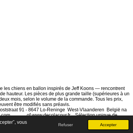
ue les chiens en ballon inspirés de Jeff Koons — rencontrent
e hauteur. Les pièces de plus grande taille (supérieures à un
 deux mois, selon le volume de la commande. Tous les prix,
euvent être modifiés sans préavis.
Ooststraat 91 - 8647 Lo-Reninge West-Vlaanderen België na
e.com
of
www.decolacour.fr
Sélection unique de
nale touche drapeau pour á
cepter", vous
Refuser
Accepter