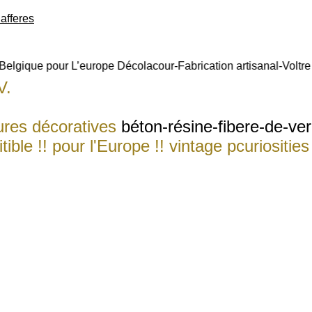
Belgique pour L’europe Décolacour-Fabrication artisanal-Voltre
V.
bied U aan levens-groote-dieren-figuren
re naturel qui rendet n'importe quelle piéc
res décoratives
béton-résine-fibere-de-ver
tible !! pour l'Europe !! vintage p
curiosities