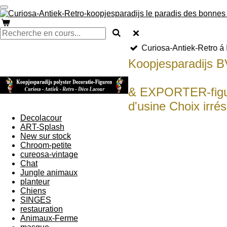
Passer
au
contenu
principal
Curiosa-Antiek-Retro á 
Koopjesparadijs B
schulptures grandu
& EXPORTER-figu
d'usine Choix irrési
Decolacour
ART-Splash
New sur stock
Chroom-petite
cureosa-vintage
Chat
Jungle animaux
planteur
Chiens
SINGES
restauration
Animaux-Ferme