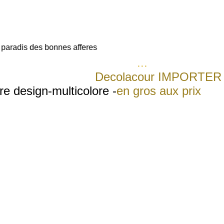
 paradis des bonnes afferes
 voor ieder budget of zaak
...
Statue
e plus attrayante
.
Deco
lacour IMPORTER
re design-multicolore -
en gros aux prix
figures wholesale for Europe