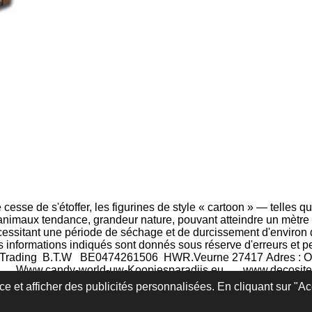
esse de s'étoffer, les figurines de style « cartoon » — telles q
nimaux tendance, grandeur nature, pouvant atteindre un mètre d
nécessitant une période de séchage et de durcissement d'environ
s informations indiqués sont donnés sous réserve d'erreurs et p
 Trading
B.T.W BE0474261506 HWR.Veurne 27417
Adres : 
 Www.candy-world-uw-Koopjesparadijs.eu
www.decosit
en Europe Fabrication artisa
e et afficher des publicités personnalisées. En cliquant sur "Ac