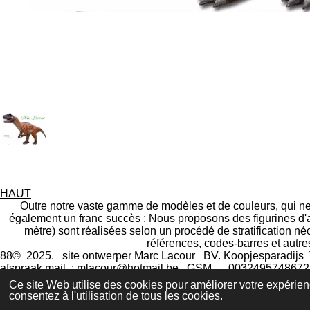
HAUT
Outre notre vaste gamme de modèles et de couleurs, qui ne c
également un franc succès : Nous proposons des figurines d'a
mètre) sont réalisées selon un procédé de stratification 
références, codes-barres et autre
88© 2025. site ontwerper Marc Lacour BV. Koopjesparadijs
afspraak mail : mlacour@hotmail.be GSM.
0032495748672.
grandes figurines d'animaux 
Ce site Web utilise des cookies pour améliorer votre expérienc
français
consentez à l'utilisation de tous les cookies.