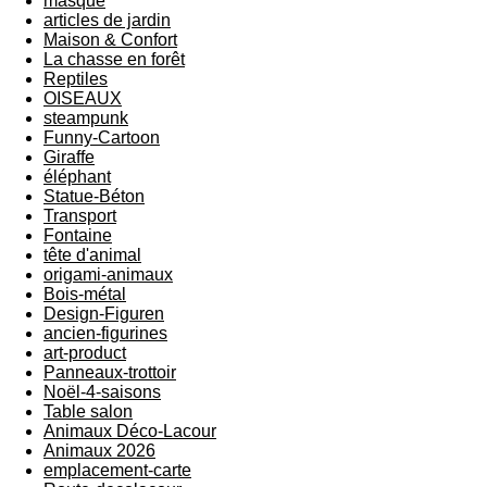
masque
articles de jardin
Maison & Confort
La chasse en forêt
Reptiles
OISEAUX
steampunk
Funny-Cartoon
Giraffe
éléphant
Statue-Béton
Transport
Fontaine
tête d'animal
origami-animaux
Bois-métal
Design-Figuren
ancien-figurines
art-product
Panneaux-trottoir
Noël-4-saisons
Table salon
Animaux Déco-Lacour
Animaux 2026
emplacement-carte