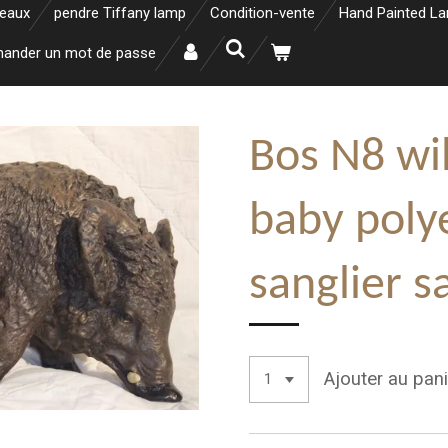
neaux
pendre Tiffany lamp
Condition-vente
Hand Painted L
ander un mot de passe
Bos N8 wi
baby polye
sanglier 
Ajouter au pani