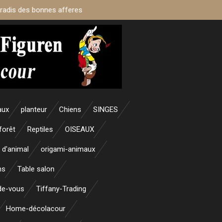
aradis des bonnes afferes
aux
planteur
Chiens
SINGES
forêt
Reptiles
OISEAUX
 d'animal
origami-animaux
ns
Table salon
nde-vous
Tiffany-Trading
Home-décolacour