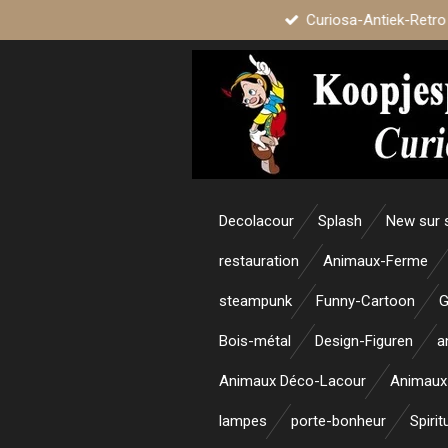
Curiosa-Antiek-Retro
Passer
au
contenu
principal
Decolacour
Splash
New sur 
restauration
Animaux-Ferme
steampunk
Funny-Cartoon
G
Bois-métal
Design-Figuren
a
Animaux Déco-Lacour
Animaux
lampes
porte-bonheur
Spirit