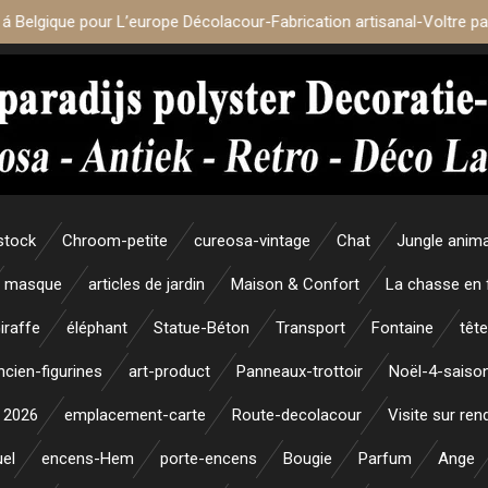
 á Belgique pour L’europe Décolacour-Fabrication artisanal-Voltre p
stock
Chroom-petite
cureosa-vintage
Chat
Jungle anim
masque
articles de jardin
Maison & Confort
La chasse en 
iraffe
éléphant
Statue-Béton
Transport
Fontaine
tête
ncien-figurines
art-product
Panneaux-trottoir
Noël-4-saiso
 2026
emplacement-carte
Route-decolacour
Visite sur re
uel
encens-Hem
porte-encens
Bougie
Parfum
Ange