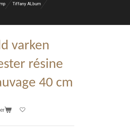
amp
Tiffany ALbum
ld varken
ster résine
sauvage 40 cm
er