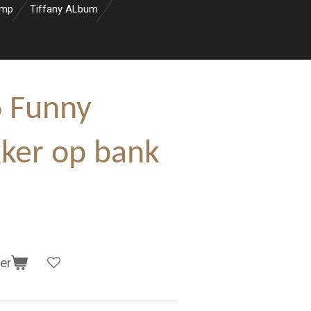
amp
Tiffany ALbum
6 Funny
kker op bank
er