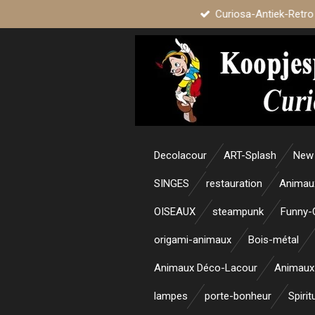
Curiosa-Antiek-Retro
Passer
au
contenu
principal
Decolacour
ART-Splash
New 
SINGES
restauration
Animau
OISEAUX
steampunk
Funny-
origami-animaux
Bois-métal
Animaux Déco-Lacour
Animaux
lampes
porte-bonheur
Spirit