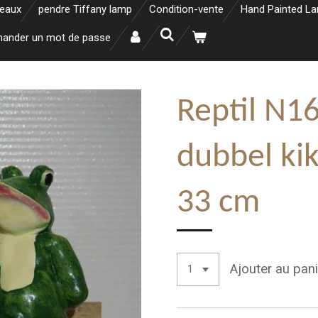
neaux
pendre Tiffany lamp
Condition-vente
Hand Painted L
ander un mot de passe
Reptil N1
dubbel ki
33 cm
Ajouter au pani