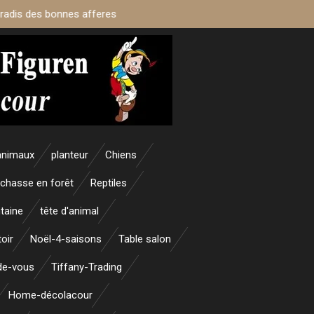
aradis des bonnes afferes
animaux
planteur
Chiens
 chasse en forêt
Reptiles
taine
tête d'animal
oir
Noël-4-saisons
Table salon
nde-vous
Tiffany-Trading
Home-décolacour