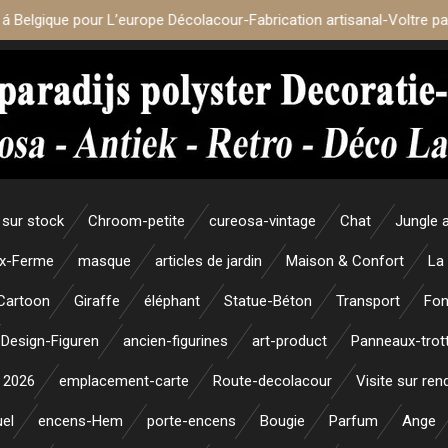
 á Belgique pour L’europe Décolacour-Fabrication artisanal-Voltre p
sur stock
Chroom-petite
cureosa-vintage
Chat
Jungle 
x-Ferme
masque
articles de jardin
Maison & Confort
La
Cartoon
Giraffe
éléphant
Statue-Béton
Transport
Fon
Design-Figuren
ancien-figurines
art-product
Panneaux-trott
 2026
emplacement-carte
Route-decolacour
Visite sur re
uel
encens-Hem
porte-encens
Bougie
Parfum
Ange