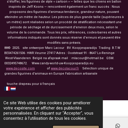
s'étoffer, les figurines de style « cartoon » — telles que les chiens en ballon
inspirés de Jeff Koons — rencontrent également un franc succès : Nous
proposons des figurines d'animaux tendance, grandeur nature, pouvant
atteindre un mètre de hauteur. Les pièces de plus grande taille (supérieures à
un mètre) sont réalisées selon un procédé de stratification nécessitant une
période de séchage et de durcissement d'environ deux mois, selon le
volume de la commande. Tous les prix, références, codes-barres et autres
informations indiqués sont donnés sous réserve d'erreurs et peuvent être
modifiés sans préavis.
88© 2025. site ontwerper Marc Lacour BV. Koopjesparadijs Trading
B.T.W
BE0474261506 HWR.Veurne 27417
Adres : Ooststraat 91 - 8647 Lo-Reninge
West-Vlaanderen België na afspraak mail : mlacour@hotmail.be GSM.
0032495748672. Www.candy-world-uw-Koopjesparadijs.eu
www.decosite.com
of
www.decolacour.fr
Sélection unique de
grandes figurines d'animaux en Europe Fabrication artisanale
touche drapeau pour á français
Ce site Web utilise des cookies pour améliorer
votre expérience et afficher des publicités
personnalisées. En cliquant sur "Accepter", vous
consentez à l'utilisation de tous les cookies.