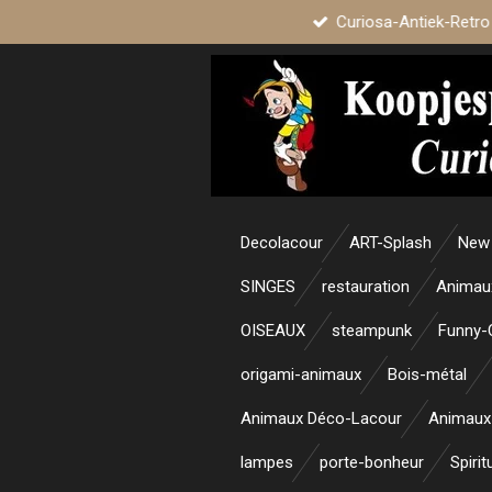
Curiosa-Antiek-Retro
Passer
au
contenu
principal
Decolacour
ART-Splash
New 
SINGES
restauration
Animau
OISEAUX
steampunk
Funny-
origami-animaux
Bois-métal
Animaux Déco-Lacour
Animaux
lampes
porte-bonheur
Spirit