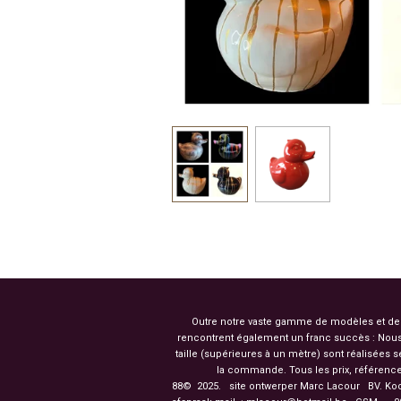
Outre notre vaste gamme de modèles et de co
rencontrent également un franc succès : Nous
taille (supérieures à un mètre) sont réalisées
la commande. Tous les prix, référence
88© 2025. site ontwerper Marc Lacour BV. Ko