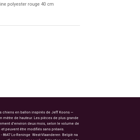
ine polyester rouge 40 cm
es chiens en ballon inspirés de Jeff Koons —
n mètre de hauteur. Les pièces de plus grande
ssement d'environ deux mois, selon le volume de
et peuvent être modifiés sans préavis.
91 - 8647 Lo-Reninge West-Vlaanderen België na