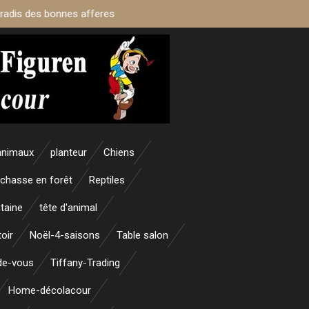
aradis des bonnes afferes
animaux
planteur
Chiens
 chasse en forêt
Reptiles
taine
tête d'animal
oir
Noël-4-saisons
Table salon
nde-vous
Tiffany-Trading
Home-décolacour