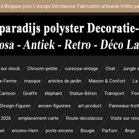
 á Belgique pour L’europe Décolacour-Fabrication artisanal-Voltre p
sur stock
Chroom-petite
cureosa-vintage
Chat
Jungle 
x-Ferme
masque
articles de jardin
Maison & Confort
La
Cartoon
Giraffe
éléphant
Statue-Béton
Transport
Fon
Design-Figuren
ancien-figurines
art-product
Panneaux-trott
 2026
emplacement-carte
Route-decolacour
Visite sur re
uel
encens-Hem
porte-encens
Bougie
Parfum
Ange