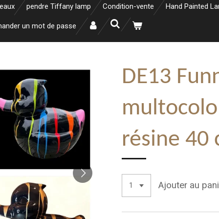
neaux
pendre Tiffany lamp
Condition-vente
Hand Painted L
ander un mot de passe
DE13 Fun
multocolo
résine 40
Ajouter au pani