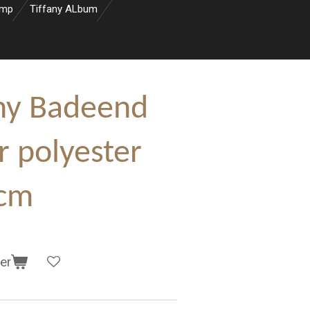
amp
Tiffany ALbum
ny Badeend
r polyester
 cm
er