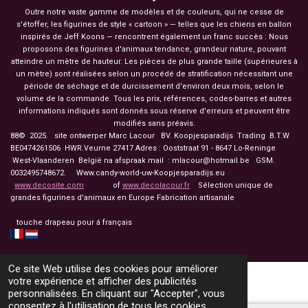
Outre notre vaste gamme de modèles et de couleurs, qui ne cesse de
s'étoffer, les figurines de style « cartoon » — telles que les chiens en ballon
inspirés de Jeff Koons — rencontrent également un franc succès : Nous
proposons des figurines d'animaux tendance, grandeur nature, pouvant
atteindre un mètre de hauteur. Les pièces de plus grande taille (supérieures à
un mètre) sont réalisées selon un procédé de stratification nécessitant une
période de séchage et de durcissement d'environ deux mois, selon le
volume de la commande. Tous les prix, références, codes-barres et autres
informations indiqués sont donnés sous réserve d'erreurs et peuvent être
modifiés sans préavis.
88© 2025. site ontwerper Marc Lacour BV. Koopjesparadijs Trading
B.T.W
BE0474261506 HWR.Veurne 27417
Adres : Ooststraat 91 - 8647 Lo-Reninge
West-Vlaanderen België na afspraak mail : mlacour@hotmail.be GSM.
0032495748672. Www.candy-world-uw-Koopjesparadijs.eu
www.decosite.com
of
www.decolacour.fr
Sélection unique de
grandes figurines d'animaux en Europe Fabrication artisanale
touche drapeau pour á français
Ce site Web utilise des cookies pour améliorer
votre expérience et afficher des publicités
personnalisées. En cliquant sur "Accepter", vous
consentez à l'utilisation de tous les cookies.