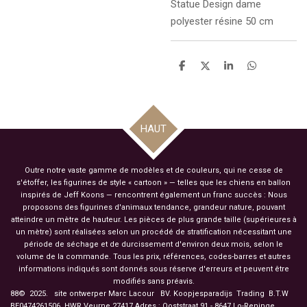
Statue
Design dame
polyester résine 50 cm
P
P
P
P
a
a
a
a
r
r
r
r
t
t
t
t
a
a
a
a
g
g
g
g
HAUT
e
e
e
e
r
r
r
r
Outre notre vaste gamme de modèles et de couleurs, qui ne cesse de
s'étoffer, les figurines de style « cartoon » — telles que les chiens en ballon
inspirés de Jeff Koons — rencontrent également un franc succès : Nous
proposons des figurines d'animaux tendance, grandeur nature, pouvant
atteindre un mètre de hauteur. Les pièces de plus grande taille (supérieures à
un mètre) sont réalisées selon un procédé de stratification nécessitant une
période de séchage et de durcissement d'environ deux mois, selon le
volume de la commande. Tous les prix, références, codes-barres et autres
informations indiqués sont donnés sous réserve d'erreurs et peuvent être
modifiés sans préavis.
88© 2025. site ontwerper Marc Lacour BV. Koopjesparadijs Trading
B.T.W
BE0474261506 HWR.Veurne 27417
Adres : Ooststraat 91 - 8647 Lo-Reninge