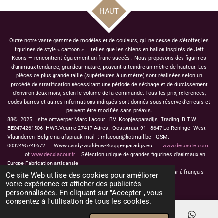
HAUT
Outre notre vaste gamme de modèles et de couleurs, qui ne cesse de s'étoffer, les
figurines de style « cartoon » — telles que les chiens en ballon inspirés de Jeff
Koons — rencontrent également un franc succès : Nous proposons des figurines
d'animaux tendance, grandeur nature, pouvant atteindre un mètre de hauteur. Les
pièces de plus grande taille (supérieures à un mètre) sont réalisées selon un
procédé de stratification nécessitant une période de séchage et de durcissement
d'environ deux mois, selon le volume de la commande. Tous les prix, références,
codes-barres et autres informations indiqués sont donnés sous réserve d'erreurs et
peuvent être modifiés sans préavis.
88© 2025. site ontwerper Marc Lacour BV. Koopjesparadijs Trading
B.T.W
BE0474261506 HWR.Veurne 27417
Adres : Ooststraat 91 - 8647 Lo-Reninge West-
Vlaanderen België na afspraak mail : mlacour@hotmail.be GSM.
0032495748672. Www.candy-world-uw-Koopjesparadijs.eu
www.decosite.com
of
www.decolacour.fr
Sélection unique de grandes figurines d'animaux en
Europe Fabrication artisanale
touche drapeau pour á français
Ce site Web utilise des cookies pour améliorer
votre expérience et afficher des publicités
personnalisées. En cliquant sur "Accepter", vous
consentez à l'utilisation de tous les cookies.