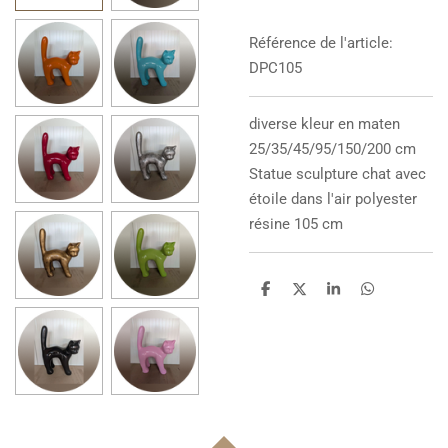
Référence de l'article:
DPC105
diverse kleur en maten
25/35/45/95/150/200 cm
Statue sculpture
chat avec
étoile dans l'air polyester
résine 105 cm
P
P
P
P
a
a
a
a
r
r
r
r
t
t
t
t
a
a
a
a
g
g
g
g
e
e
e
e
r
r
r
r