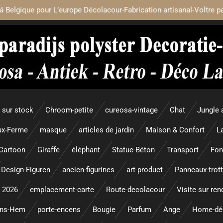
á Belgique pour L’europe Décolacour-Fabrication artisanal-Voltre p
sur stock
Chroom-petite
cureosa-vintage
Chat
Jungle 
x-Ferme
masque
articles de jardin
Maison & Confort
L
Cartoon
Giraffe
éléphant
Statue-Béton
Transport
Fon
Design-Figuren
ancien-figurines
art-product
Panneaux-trott
 2026
emplacement-carte
Route-decolacour
Visite sur re
ens-Hem
porte-encens
Bougie
Parfum
Ange
Home-dé