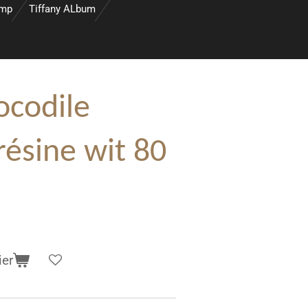
amp
Tiffany ALbum
ocodile
résine wit 80
ier