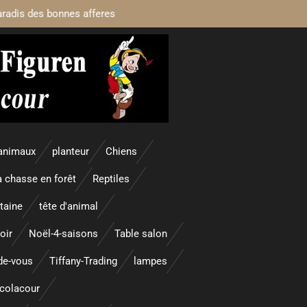
aradis des bonnes afferes
animaux
planteur
Chiens
a chasse en forêt
Reptiles
taine
tête d'animal
oir
Noël-4-saisons
Table salon
nde-vous
Tiffany-Trading
lampes
colacour