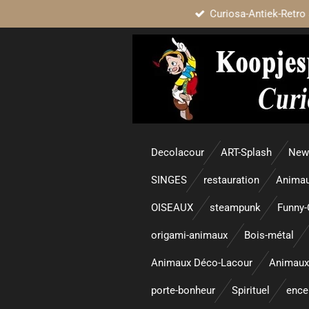
Curiosa-Antiek-Retro 
Passer
au
contenu
principal
Decolacour
ART-Splash
New 
SINGES
restauration
Animau
OISEAUX
steampunk
Funny-
origami-animaux
Bois-métal
Animaux Déco-Lacour
Animaux
porte-bonheur
Spirituel
enc