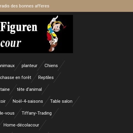
aradis des bonnes afferes
animaux
planteur
Chiens
 chasse en forêt
Reptiles
taine
tête d'animal
oir
Noël-4-saisons
Table salon
nde-vous
Tiffany-Trading
Home-décolacour