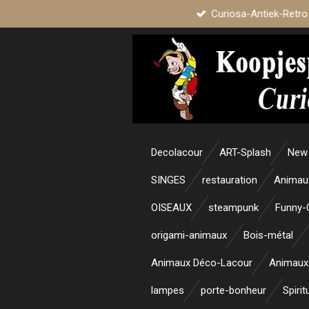
Curiosa-Antiek-Retro
Passer
au
contenu
principal
Decolacour
ART-Splash
New 
SINGES
restauration
Animau
OISEAUX
steampunk
Funny-
origami-animaux
Bois-métal
Animaux Déco-Lacour
Animaux
lampes
porte-bonheur
Spirit