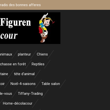
aradis des bonnes afferes
animaux
planteur
Chiens
 chasse en forêt
Reptiles
taine
tête d'animal
oir
Noël-4-saisons
Table salon
nde-vous
Tiffany-Trading
Home-décolacour