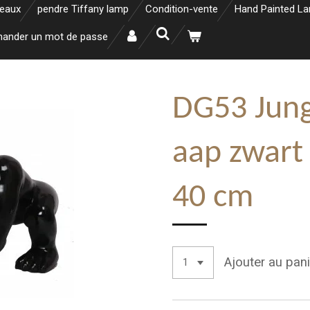
neaux
pendre Tiffany lamp
Condition-vente
Hand Painted L
ander un mot de passe
DG53 Jung
aap zwart
40 cm
Ajouter au pani