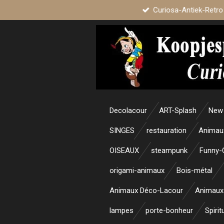
Curiosa-Antiek-Retro
Passer
au
contenu
principal
Decolacour
ART-Splash
New 
SINGES
restauration
Animau
OISEAUX
steampunk
Funny-
origami-animaux
Bois-métal
Animaux Déco-Lacour
Animaux
lampes
porte-bonheur
Spirit