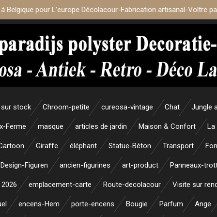
 á Belgique pour L’europe Décolacour-Fabrication artisanal-Voltre p
sur stock
Chroom-petite
cureosa-vintage
Chat
Jungle 
x-Ferme
masque
articles de jardin
Maison & Confort
La
Cartoon
Giraffe
éléphant
Statue-Béton
Transport
Fon
Design-Figuren
ancien-figurines
art-product
Panneaux-trott
 2026
emplacement-carte
Route-decolacour
Visite sur re
uel
encens-Hem
porte-encens
Bougie
Parfum
Ange