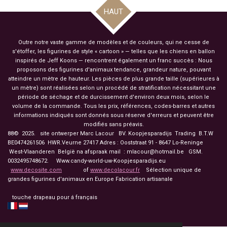
HAUT
Outre notre vaste gamme de modèles et de couleurs, qui ne cesse de
s'étoffer, les figurines de style « cartoon » — telles que les chiens en ballon
inspirés de Jeff Koons — rencontrent également un franc succès : Nous
proposons des figurines d'animaux tendance, grandeur nature, pouvant
atteindre un mètre de hauteur. Les pièces de plus grande taille (supérieures à
un mètre) sont réalisées selon un procédé de stratification nécessitant une
période de séchage et de durcissement d'environ deux mois, selon le
volume de la commande. Tous les prix, références, codes-barres et autres
informations indiqués sont donnés sous réserve d'erreurs et peuvent être
modifiés sans préavis.
88© 2025. site ontwerper Marc Lacour BV. Koopjesparadijs Trading
B.T.W
BE0474261506 HWR.Veurne 27417
Adres : Ooststraat 91 - 8647 Lo-Reninge
West-Vlaanderen België na afspraak mail : mlacour@hotmail.be GSM.
0032495748672. Www.candy-world-uw-Koopjesparadijs.eu
www.decosite.com
of
www.decolacour.fr
Sélection unique de
grandes figurines d'animaux en Europe Fabrication artisanale
touche drapeau pour á français