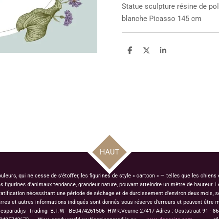
Statue sculpture
résine de pol
blanche Picasso 145 cm
P
P
P
a
a
a
r
r
r
t
t
t
a
a
a
g
g
g
e
e
e
r
r
r
HAUT
urs, qui ne cesse de s'étoffer, les figurines de style « cartoon » — telles que les chiens
figurines d'animaux tendance, grandeur nature, pouvant atteindre un mètre de hauteur. Le
ratification nécessitant une période de séchage et de durcissement d'environ deux mois, s
rres et autres informations indiqués sont donnés sous réserve d'erreurs et peuvent être m
jesparadijs Trading
B.T.W BE0474261506 HWR.Veurne 27417
Adres : Ooststraat 91 - 