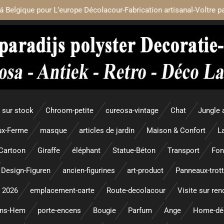
á Belgique pour L’europe Décolacour-Fabrication artisanal-Voltre p
sur stock
Chroom-petite
cureosa-vintage
Chat
Jungle 
x-Ferme
masque
articles de jardin
Maison & Confort
L
Cartoon
Giraffe
éléphant
Statue-Béton
Transport
Fon
Design-Figuren
ancien-figurines
art-product
Panneaux-trott
 2026
emplacement-carte
Route-decolacour
Visite sur re
ens-Hem
porte-encens
Bougie
Parfum
Ange
Home-dé