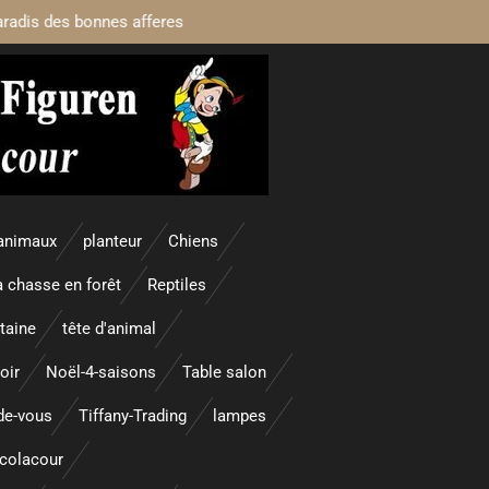
aradis des bonnes afferes
animaux
planteur
Chiens
a chasse en forêt
Reptiles
taine
tête d'animal
oir
Noël-4-saisons
Table salon
nde-vous
Tiffany-Trading
lampes
colacour