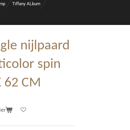
amp
Tiffany ALbum
gle nijlpaard
icolor spin
X 62 CM
ier