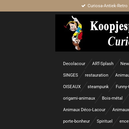
Curiosa-Antiek-Retro 
Passer
au
contenu
principal
Decolacour
ART-Splash
New 
SINGES
restauration
Animau
OISEAUX
steampunk
Funny-
origami-animaux
Bois-métal
Animaux Déco-Lacour
Animaux
porte-bonheur
Spirituel
enc