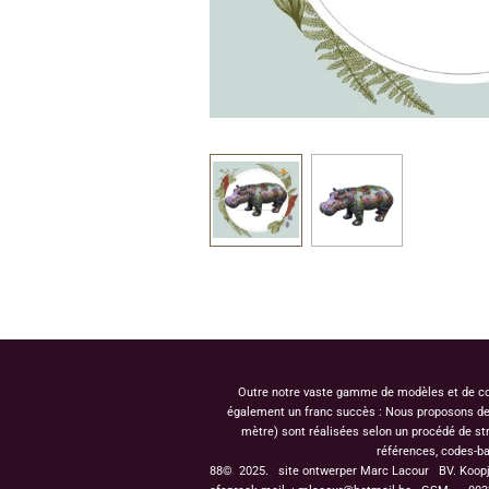
Outre notre vaste gamme de modèles et de coule
également un franc succès : Nous proposons des 
mètre) sont réalisées selon un procédé de st
références, codes-ba
88© 2025. site ontwerper Marc Lacour BV. Koop