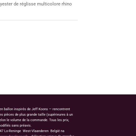
yester de réglisse multicolore rhino
 en ballon inspirés de Jeff Koons — rencontrent
s pièces de plus grande taille (supérieures à un
elon le volume de la commande. Tous les prix,
odifiés sans préavis.
8647 Lo-Reninge West-Vlaanderen België na