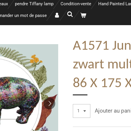
eaux
pendre Tiffany lamp
Condition-vente
Hand Painted L
ander un mot de passe
A1571 Jun
zwart mult
86 X 175 
Ajouter au pan