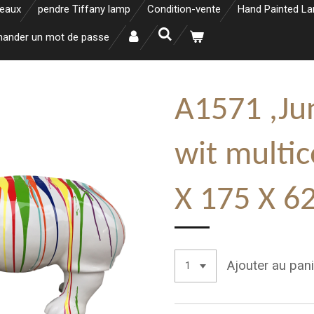
neaux
pendre Tiffany lamp
Condition-vente
Hand Painted L
ander un mot de passe
A1571 ,Jun
wit multic
X 175 X 6
Ajouter au pani