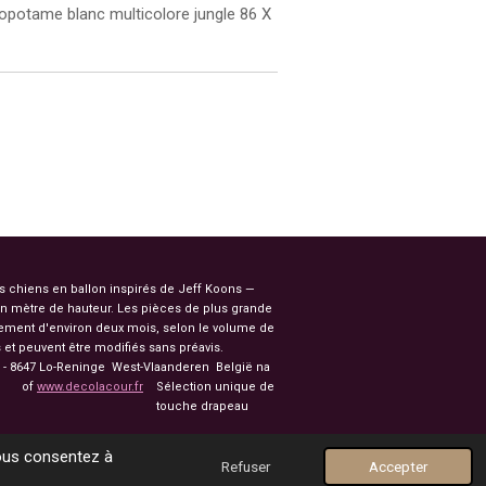
popotame blanc multicolore jungle 86 X
es chiens en ballon inspirés de Jeff Koons —
n mètre de hauteur. Les pièces de plus grande
ssement d'environ deux mois, selon le volume de
et peuvent être modifiés sans préavis.
91 - 8647 Lo-Reninge West-Vlaanderen België na
of
www.decolacour.fr
Sélection unique de
nale touche drapeau
vous consentez à
Refuser
Accepter