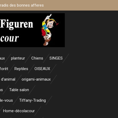
aradis des bonnes afferes
aux
planteur
Chiens
SINGES
forêt
Reptiles
OISEAUX
 d'animal
origami-animaux
ns
Table salon
nde-vous
Tiffany-Trading
Home-décolacour