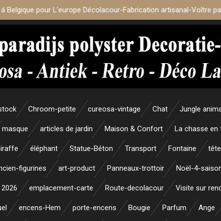
 á Belgique pour L’europe Décolacour-Fabrication artisanal-Voltre p
stock
Chroom-petite
cureosa-vintage
Chat
Jungle anim
masque
articles de jardin
Maison & Confort
La chasse en 
iraffe
éléphant
Statue-Béton
Transport
Fontaine
tête
ncien-figurines
art-product
Panneaux-trottoir
Noël-4-saiso
 2026
emplacement-carte
Route-decolacour
Visite sur re
uel
encens-Hem
porte-encens
Bougie
Parfum
Ange