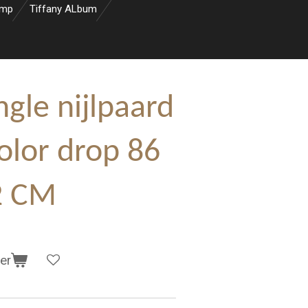
amp
Tiffany ALbum
gle nijlpaard
olor drop 86
2 CM
er