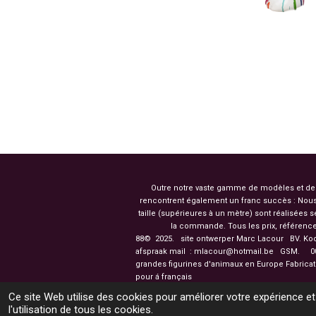
Outre notre vaste gamme de modèles et de co
rencontrent également un franc succès : Nous
taille (supérieures à un mètre) sont réalisées
la commande. Tous les prix, référence
88© 2025. site ontwerper Marc Lacour BV. Ko
afspraak mail : mlacour@hotmail.be GSM.
003
grandes figurines d'
pour á français
Ce site Web utilise des cookies pour améliorer votre expérience et
l'utilisation de tous les cookies.