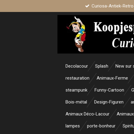
Curiosa-Antiek-Retro
Passer
au
contenu
principal
Decolacour
Splash
New sur 
restauration
Animaux-Ferme
steampunk
Funny-Cartoon
G
Bois-métal
Design-Figuren
a
Animaux Déco-Lacour
Animaux
lampes
porte-bonheur
Spirit