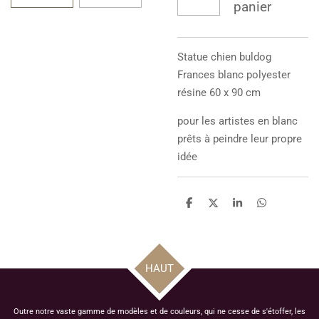
panier
Statue chien buldog
Frances blanc polyester
résine 60 x 90 cm
pour les artistes en blanc
prêts à peindre leur propre
idée
P
P
P
P
a
a
a
a
r
r
r
r
t
t
t
t
a
a
a
a
g
g
g
g
HAUT
e
e
e
e
r
r
r
r
Outre notre vaste gamme de modèles et de couleurs, qui ne cesse de s'étoffer, les