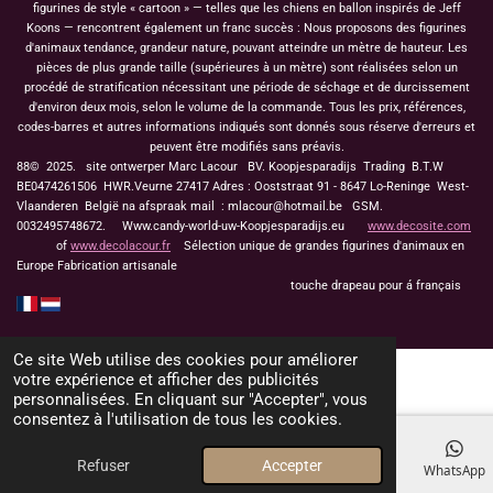
figurines de style « cartoon » — telles que les chiens en ballon inspirés de Jeff
Koons — rencontrent également un franc succès : Nous proposons des figurines
d'animaux tendance, grandeur nature, pouvant atteindre un mètre de hauteur. Les
pièces de plus grande taille (supérieures à un mètre) sont réalisées selon un
procédé de stratification nécessitant une période de séchage et de durcissement
d'environ deux mois, selon le volume de la commande. Tous les prix, références,
codes-barres et autres informations indiqués sont donnés sous réserve d'erreurs et
peuvent être modifiés sans préavis.
88© 2025. site ontwerper Marc Lacour BV. Koopjesparadijs Trading
B.T.W
BE0474261506 HWR.Veurne 27417
Adres : Ooststraat 91 - 8647 Lo-Reninge West-
Vlaanderen België na afspraak mail : mlacour@hotmail.be GSM.
0032495748672. Www.candy-world-uw-Koopjesparadijs.eu
www.decosite.com
of
www.decolacour.fr
Sélection unique de grandes figurines d'animaux en
Europe Fabrication artisanale
touche drapeau pour á français
Ce site Web utilise des cookies pour améliorer
votre expérience et afficher des publicités
personnalisées. En cliquant sur "Accepter", vous
consentez à l'utilisation de tous les cookies.
Refuser
Accepter
E-mail
Téléphone
Carte
Facebook
WhatsApp