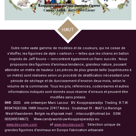
HAUT
Outre notre vaste gamme de modèles et de couleurs, qui ne cesse de
s'étoffer, les figurines de style « cartoon » — telles que les chiens en ballon
inspirés de Jeff Koons — rencontrent également un franc succès : Nous
proposons des figurines d'animaux tendance, grandeur nature, pouvant
atteindre un mètre de hauteur. Les pièces de plus grande taille (supérieures à
un mètre) sont réalisées selon un procédé de stratification nécessitant une
période de séchage et de durcissement d'environ deux mois, selon le
volume de la commande. Tous les prix, références, codes-barres et autres
informations indiqués sont donnés sous réserve d'erreurs et peuvent être
modifiés sans préavis.
88© 2025. site ontwerper Marc Lacour BV. Koopjesparadijs Trading
B.T.W
BE0474261506 HWR.Veurne 27417
Adres : Ooststraat 91 - 8647 Lo-Reninge
West-Vlaanderen België na afspraak mail : mlacour@hotmail.be GSM.
0032495748672. Www.candy-world-uw-Koopjesparadijs.eu
www.decosite.com
of
www.decolacour.fr
Sélection unique de
grandes figurines d'animaux en Europe Fabrication artisanale