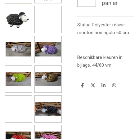
panier
Statue
Polyester résine
mouton noir rigolo 60 cm
Beschikbare kleuren in
bijlage. 44/60 vm
P
P
P
P
a
a
a
a
r
r
r
r
t
t
t
t
a
a
a
a
g
g
g
g
e
e
e
e
r
r
r
r