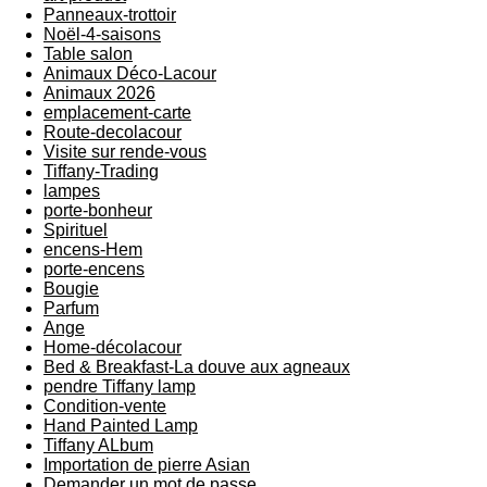
Panneaux-trottoir
Noël-4-saisons
Table salon
Animaux Déco-Lacour
Animaux 2026
emplacement-carte
Route-decolacour
Visite sur rende-vous
Tiffany-Trading
lampes
porte-bonheur
Spirituel
encens-Hem
porte-encens
Bougie
Parfum
Ange
Home-décolacour
Bed & Breakfast-La douve aux agneaux
pendre Tiffany lamp
Condition-vente
Hand Painted Lamp
Tiffany ALbum
Importation de pierre Asian
Demander un mot de passe