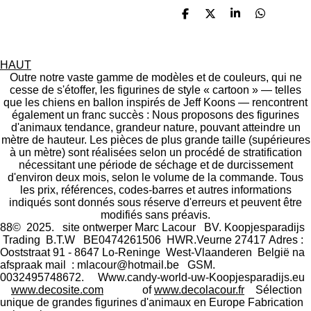
P
P
P
P
a
a
a
a
r
r
r
r
t
t
t
t
a
a
a
a
HAUT
g
g
g
g
Outre notre vaste gamme de modèles et de couleurs, qui ne
e
e
e
e
cesse de s'étoffer, les figurines de style « cartoon » — telles
r
r
r
r
que les chiens en ballon inspirés de Jeff Koons — rencontrent
également un franc succès : Nous proposons des figurines
d'animaux tendance, grandeur nature, pouvant atteindre un
mètre de hauteur. Les pièces de plus grande taille (supérieures
à un mètre) sont réalisées selon un procédé de stratification
nécessitant une période de séchage et de durcissement
d'environ deux mois, selon le volume de la commande. Tous
les prix, références, codes-barres et autres informations
indiqués sont donnés sous réserve d'erreurs et peuvent être
modifiés sans préavis.
88© 2025. site ontwerper Marc Lacour BV. Koopjesparadijs
Trading
B.T.W BE0474261506 HWR.Veurne 27417
Adres :
Ooststraat 91 - 8647 Lo-Reninge West-Vlaanderen België na
afspraak mail : mlacour@hotmail.be GSM.
0032495748672. Www.candy-world-uw-Koopjesparadijs.eu
www.decosite.com
of
www.decolacour.fr
Sélection
unique de grandes figurines d'animaux en Europe Fabrication