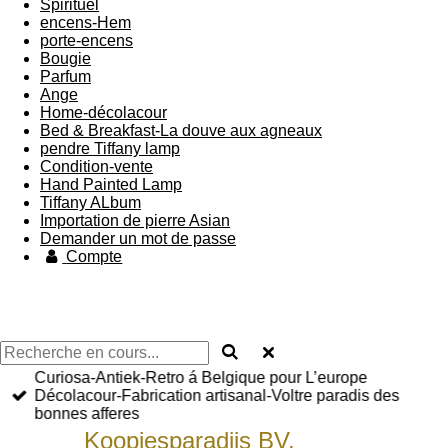
Spirituel
encens-Hem
porte-encens
Bougie
Parfum
Ange
Home-décolacour
Bed & Breakfast-La douve aux agneaux
pendre Tiffany lamp
Condition-vente
Hand Painted Lamp
Tiffany ALbum
Importation de pierre Asian
Demander un mot de passe
Compte
Curiosa-Antiek-Retro á Belgique pour L’europe
Décolacour-Fabrication artisanal-Voltre paradis des
bonnes afferes
Koopjesparadijs BV.
bied U aan