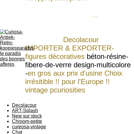
levens-groote-dieren-figuren voor
ieder budget of zaak
...
Statue
schulptures grandure naturel qui
rendet n'importe quelle piéce plus
attrayante
.
Deco
lacour
IMPORTER & EXPORTER-
figures décoratives
béton-résine-
fibere-de-verre design-multicolore
-
en gros aux prix d'usine Choix
irrésitible !! pour l'Europe !!
vintage p
curiosities
figures
wholesale for Europe
Decolacour
ART-Splash
New sur stock
Chroom-petite
cureosa-vintage
Chat