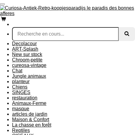
Passer
au
contenu
principal
Decolacour
ART-Splash
New sur stock
Chroom-petite
cureosa-vintage
Chat
Jungle animaux
planteur
Chiens
SINGES
restauration
Animaux-Ferme
masque
articles de jardin
Maison & Confort
La chasse en forêt
Reptiles