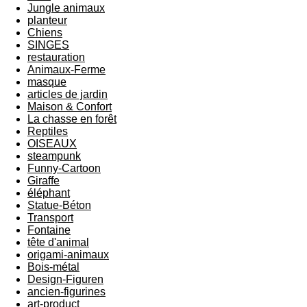
Jungle animaux
planteur
Chiens
SINGES
restauration
Animaux-Ferme
masque
articles de jardin
Maison & Confort
La chasse en forêt
Reptiles
OISEAUX
steampunk
Funny-Cartoon
Giraffe
éléphant
Statue-Béton
Transport
Fontaine
tête d'animal
origami-animaux
Bois-métal
Design-Figuren
ancien-figurines
art-product