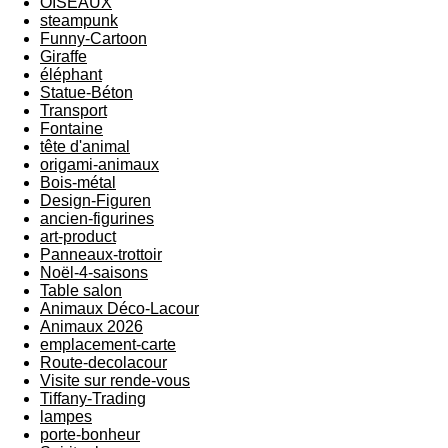
OISEAUX
steampunk
Funny-Cartoon
Giraffe
éléphant
Statue-Béton
Transport
Fontaine
tête d'animal
origami-animaux
Bois-métal
Design-Figuren
ancien-figurines
art-product
Panneaux-trottoir
Noël-4-saisons
Table salon
Animaux Déco-Lacour
Animaux 2026
emplacement-carte
Route-decolacour
Visite sur rende-vous
Tiffany-Trading
lampes
porte-bonheur