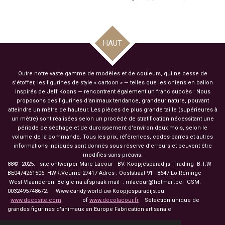
a
a
a
a
r
r
r
r
t
t
t
t
a
a
a
a
g
g
g
g
HAUT
e
e
e
e
r
r
r
r
Outre notre vaste gamme de modèles et de couleurs, qui ne cesse de
s'étoffer, les figurines de style « cartoon » — telles que les chiens en ballon
inspirés de Jeff Koons — rencontrent également un franc succès : Nous
proposons des figurines d'animaux tendance, grandeur nature, pouvant
atteindre un mètre de hauteur. Les pièces de plus grande taille (supérieures à
un mètre) sont réalisées selon un procédé de stratification nécessitant une
période de séchage et de durcissement d'environ deux mois, selon le
volume de la commande. Tous les prix, références, codes-barres et autres
informations indiqués sont donnés sous réserve d'erreurs et peuvent être
modifiés sans préavis.
88© 2025. site ontwerper Marc Lacour BV. Koopjesparadijs Trading
B.T.W
BE0474261506 HWR.Veurne 27417
Adres : Ooststraat 91 - 8647 Lo-Reninge
West-Vlaanderen België na afspraak mail : mlacour@hotmail.be GSM.
0032495748672. Www.candy-world-uw-Koopjesparadijs.eu
www.decosite.com
of
www.decolacour.fr
Sélection unique de
grandes figurines d'animaux en Europe Fabrication artisanale