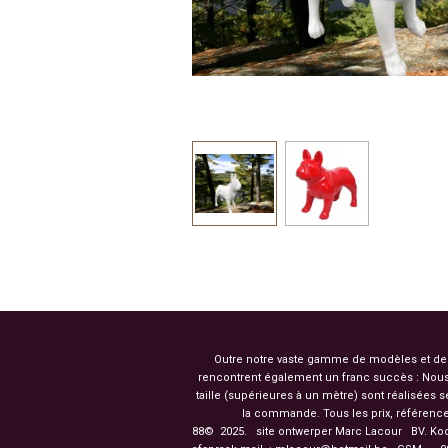
Outre notre vaste gamme de modèles et de co
rencontrent également un franc succès : Nous
taille (supérieures à un mètre) sont réalisées
la commande. Tous les prix, référence
88© 2025. site ontwerper Marc Lacour BV. Ko