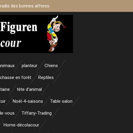
aradis des bonnes afferes
animaux
planteur
Chiens
 chasse en forêt
Reptiles
taine
tête d'animal
oir
Noël-4-saisons
Table salon
nde-vous
Tiffany-Trading
Home-décolacour