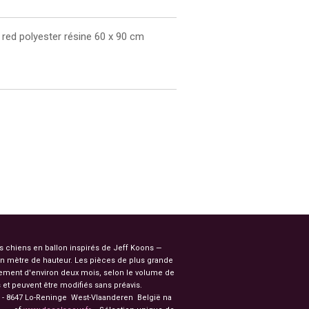
 red polyester résine 60 x 90 cm
es chiens en ballon inspirés de Jeff Koons —
n mètre de hauteur. Les pièces de plus grande
ssement d'environ deux mois, selon le volume de
et peuvent être modifiés sans préavis.
91 - 8647 Lo-Reninge West-Vlaanderen België na