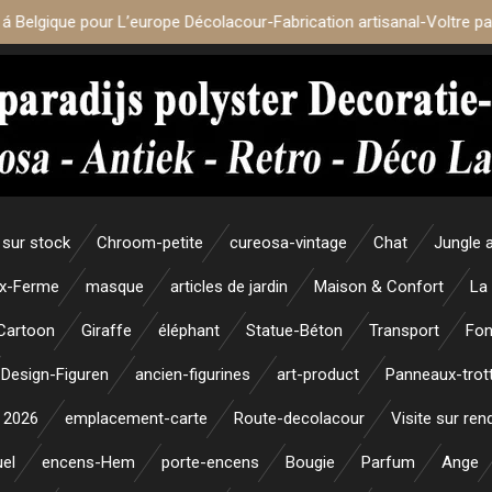
 á Belgique pour L’europe Décolacour-Fabrication artisanal-Voltre p
sur stock
Chroom-petite
cureosa-vintage
Chat
Jungle 
x-Ferme
masque
articles de jardin
Maison & Confort
La
Cartoon
Giraffe
éléphant
Statue-Béton
Transport
Fon
Design-Figuren
ancien-figurines
art-product
Panneaux-trott
 2026
emplacement-carte
Route-decolacour
Visite sur re
uel
encens-Hem
porte-encens
Bougie
Parfum
Ange