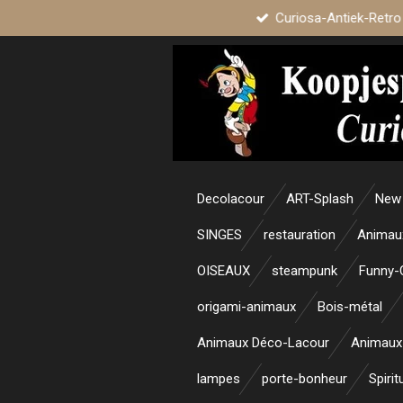
Curiosa-Antiek-Retro
Passer
au
contenu
principal
Decolacour
ART-Splash
New 
SINGES
restauration
Animau
OISEAUX
steampunk
Funny-
origami-animaux
Bois-métal
Animaux Déco-Lacour
Animaux
lampes
porte-bonheur
Spirit