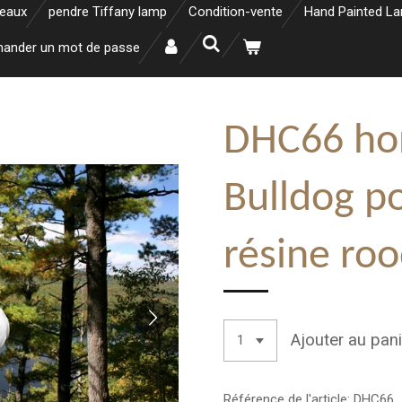
neaux
pendre Tiffany lamp
Condition-vente
Hand Painted L
ander un mot de passe
DHC66 ho
Bulldog po
résine ro
Ajouter au pani
Référence de l'article:
DHC66