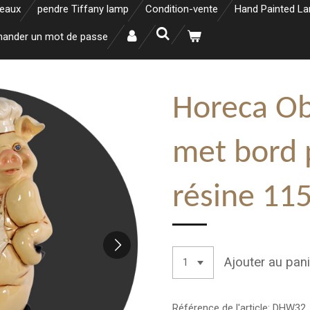
neaux
pendre Tiffany lamp
Condition-vente
Hand Painted L
ander un mot de passe
Horeca Ob
met bord 
résine 11
Ajouter au pani
Référence de l'article:
DHW32