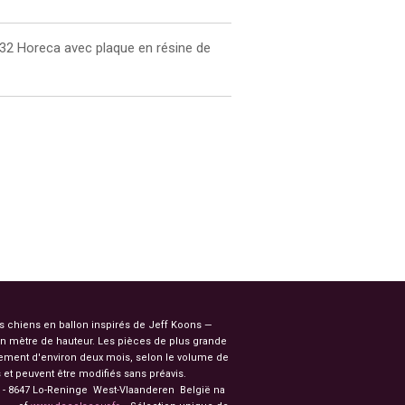
2 Horeca avec plaque en résine de
es chiens en ballon inspirés de Jeff Koons —
n mètre de hauteur. Les pièces de plus grande
ssement d'environ deux mois, selon le volume de
et peuvent être modifiés sans préavis.
91 - 8647 Lo-Reninge West-Vlaanderen België na