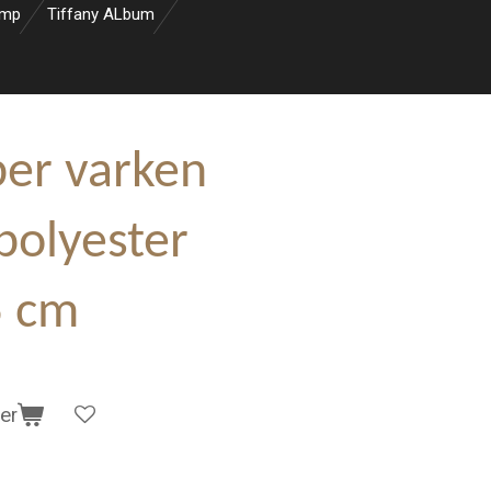
amp
Tiffany ALbum
er varken
polyester
5 cm
er