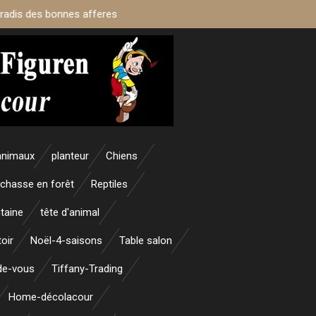
aradis des bonnes afferes
animaux
planteur
Chiens
 chasse en forêt
Reptiles
taine
tête d'animal
oir
Noël-4-saisons
Table salon
nde-vous
Tiffany-Trading
Home-décolacour