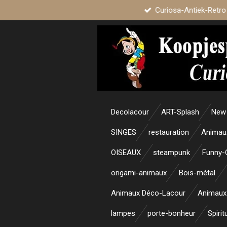
Curiosa-Antiek-Retro
Passer
au
contenu
principal
Decolacour
ART-Splash
New 
SINGES
restauration
Animau
OISEAUX
steampunk
Funny-
origami-animaux
Bois-métal
Animaux Déco-Lacour
Animaux
lampes
porte-bonheur
Spirit