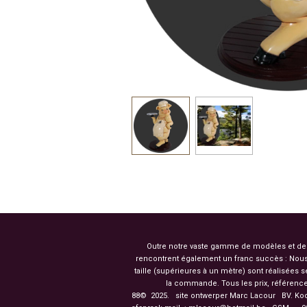
Outre notre vaste gamme de modèles et de co
rencontrent également un franc succès : Nous
taille (supérieures à un mètre) sont réalisées
la commande. Tous les prix, référence
88© 2025. site ontwerper Marc Lacour BV. Ko