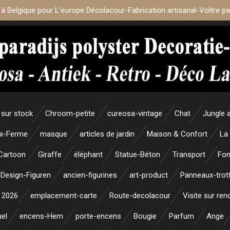
 á Belgique pour L’europe Décolacour-Fabrication artisanal-Voltre p
sur stock
Chroom-petite
cureosa-vintage
Chat
Jungle 
x-Ferme
masque
articles de jardin
Maison & Confort
La
Cartoon
Giraffe
éléphant
Statue-Béton
Transport
Fon
Design-Figuren
ancien-figurines
art-product
Panneaux-trott
 2026
emplacement-carte
Route-decolacour
Visite sur re
uel
encens-Hem
porte-encens
Bougie
Parfum
Ange