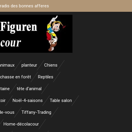
aradis des bonnes afferes
animaux
planteur
Chiens
 chasse en forêt
Reptiles
taine
tête d'animal
oir
Noël-4-saisons
Table salon
nde-vous
Tiffany-Trading
Home-décolacour