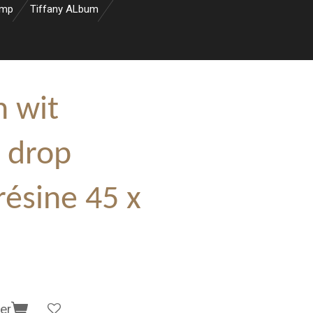
amp
Tiffany ALbum
n wit
r drop
résine 45 x
er