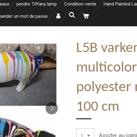
neaux
pendre Tiffany lamp
Condition-vente
Hand Painted L
ander un mot de passe
L5B varke
multicolo
polyester 
100 cm
Ajouter au pani