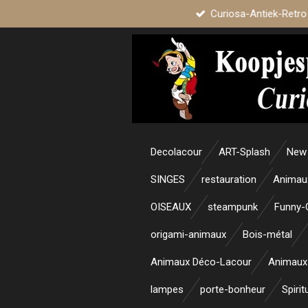
Curiosa-Antiek-Retro
Passer
au
contenu
principal
Decolacour
ART-Splash
New 
SINGES
restauration
Animau
OISEAUX
steampunk
Funny-
origami-animaux
Bois-métal
Animaux Déco-Lacour
Animaux
lampes
porte-bonheur
Spirit