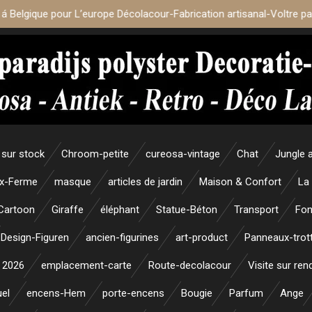
 á Belgique pour L’europe Décolacour-Fabrication artisanal-Voltre p
sur stock
Chroom-petite
cureosa-vintage
Chat
Jungle 
x-Ferme
masque
articles de jardin
Maison & Confort
La
Cartoon
Giraffe
éléphant
Statue-Béton
Transport
Fon
Design-Figuren
ancien-figurines
art-product
Panneaux-trott
 2026
emplacement-carte
Route-decolacour
Visite sur re
uel
encens-Hem
porte-encens
Bougie
Parfum
Ange