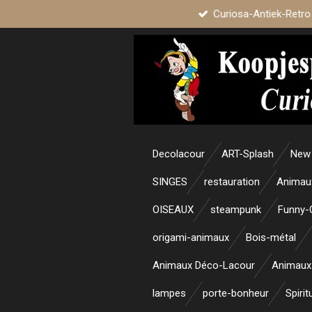
Curiosa-Antiek-Retro
Passer
au
contenu
principal
Decolacour
ART-Splash
New 
SINGES
restauration
Animau
OISEAUX
steampunk
Funny-
origami-animaux
Bois-métal
Animaux Déco-Lacour
Animaux
lampes
porte-bonheur
Spirit