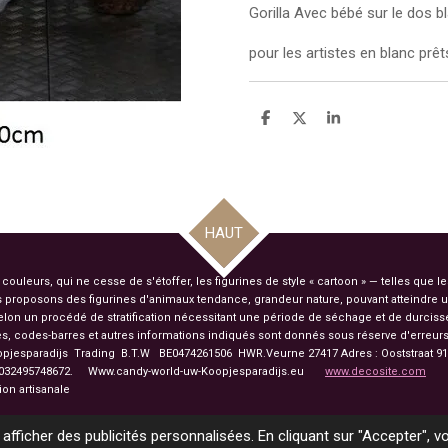
Gorilla Avec bébé sur le dos 
pour les artistes en blanc prêt
P
P
P
a
a
a
r
r
r
t
t
t
a
a
a
g
g
g
e
e
e
r
r
r
HAUT
uleurs, qui ne cesse de s'étoffer, les figurines de style « cartoon » — telles que l
 proposons des figurines d'animaux tendance, grandeur nature, pouvant atteindre u
 selon un procédé de stratification nécessitant une période de séchage et de durci
s, codes-barres et autres informations indiqués sont donnés sous réserve d'erreurs 
opjesparadijs Trading
B.T.W BE0474261506 HWR.Veurne 27417
Adres : Ooststraat 
2495748672. Www.candy-world-uw-Koopjesparadijs.eu
www.decosite.com
animaux en Europe Fabrication artisa
 afficher des publicités personnalisées. En cliquant sur "Accepter", 