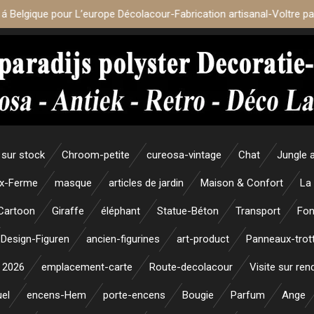
 á Belgique pour L’europe Décolacour-Fabrication artisanal-Voltre p
sur stock
Chroom-petite
cureosa-vintage
Chat
Jungle 
x-Ferme
masque
articles de jardin
Maison & Confort
La
Cartoon
Giraffe
éléphant
Statue-Béton
Transport
Fon
Design-Figuren
ancien-figurines
art-product
Panneaux-trott
 2026
emplacement-carte
Route-decolacour
Visite sur re
uel
encens-Hem
porte-encens
Bougie
Parfum
Ange