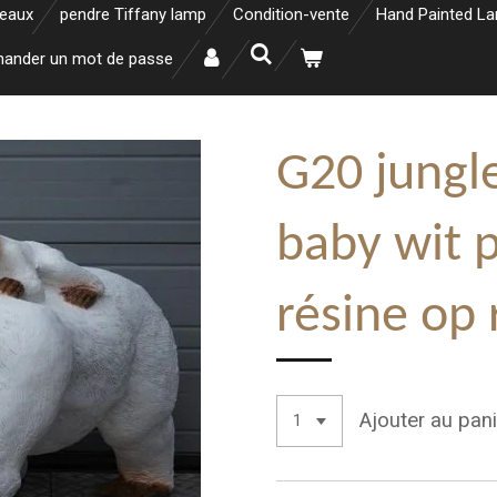
neaux
pendre Tiffany lamp
Condition-vente
Hand Painted L
ander un mot de passe
G20 jungle
baby wit p
résine op
Ajouter au pani