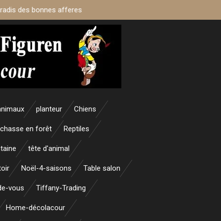
aradis des bonnes afferes
animaux
planteur
Chiens
 chasse en forêt
Reptiles
taine
tête d'animal
oir
Noël-4-saisons
Table salon
nde-vous
Tiffany-Trading
Home-décolacour