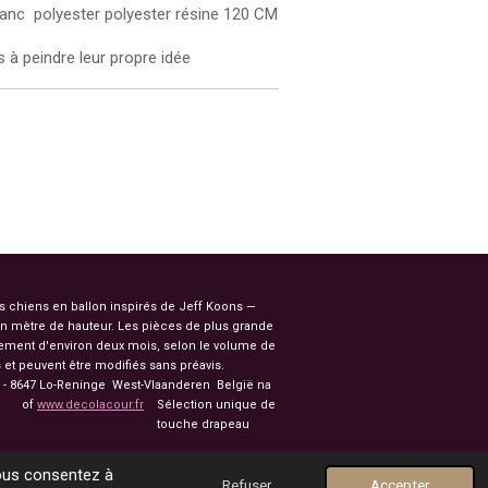
blanc polyester polyester résine 120 CM
s à peindre leur propre idée
es chiens en ballon inspirés de Jeff Koons —
n mètre de hauteur. Les pièces de plus grande
ssement d'environ deux mois, selon le volume de
et peuvent être modifiés sans préavis.
91 - 8647 Lo-Reninge West-Vlaanderen België na
of
www.decolacour.fr
Sélection unique de
nale touche drapeau
vous consentez à
Refuser
Accepter