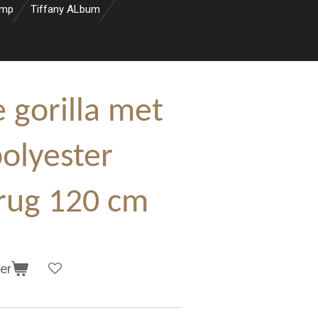
amp
Tiffany ALbum
 gorilla met
olyester
 rug 120 cm
er