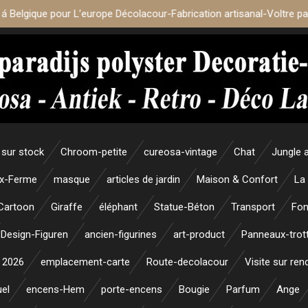
 á Belgique pour L’europe Décolacour-Fabrication artisanal-Voltre p
sur stock
Chroom-petite
cureosa-vintage
Chat
Jungle 
x-Ferme
masque
articles de jardin
Maison & Confort
La
Cartoon
Giraffe
éléphant
Statue-Béton
Transport
Fon
Design-Figuren
ancien-figurines
art-product
Panneaux-trott
 2026
emplacement-carte
Route-decolacour
Visite sur re
uel
encens-Hem
porte-encens
Bougie
Parfum
Ange