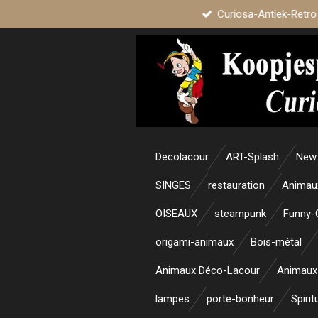
Curiosa-Antiek-Retro
Passer
au
contenu
principal
Decolacour
ART-Splash
New 
SINGES
restauration
Animau
OISEAUX
steampunk
Funny-
origami-animaux
Bois-métal
Animaux Déco-Lacour
Animaux
lampes
porte-bonheur
Spirit