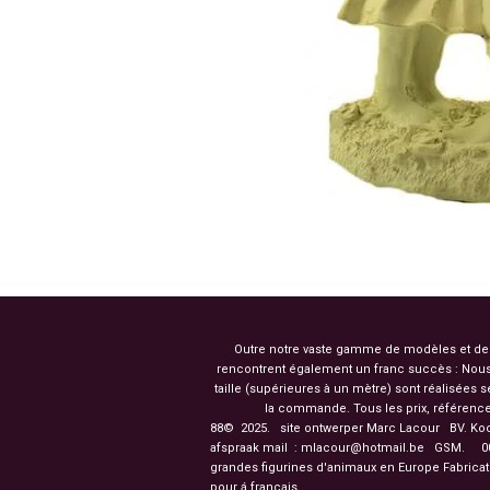
Outre notre vaste gamme de modèles et de co
rencontrent également un franc succès : Nous
taille (supérieures à un mètre) sont réalisées
la commande. Tous les prix, référence
88© 2025. site ontwerper Marc Lacour BV. Ko
afspraak mail : mlacour@hotmail.be GSM.
003
grandes figurines d'
pour á français