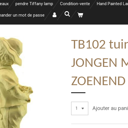
neaux
pendre Tiffany lamp
Condition-vente
Hand Painted L
ander un mot de passe
TB102 tui
JONGEN M
ZOENEND
Ajouter au pani