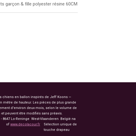
ts garçon & fille polyester résine 60CM
es chiens en ballon inspirés de Jeff Koons —
n mètre de hauteur. Les pièces de plus grande
ssement d'environ deux mois, selon le volume de
et peuvent être modifiés sans préavis.
91 - 8647 Lo-Reninge West-Vlaanderen België na
of
www.decolacour.fr
Sélection unique de
nale touche drapeau