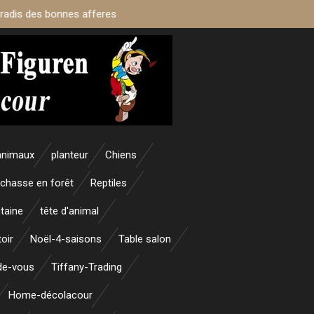
aradis des bonnes afferes
animaux
planteur
Chiens
 chasse en forêt
Reptiles
taine
tête d'animal
oir
Noël-4-saisons
Table salon
nde-vous
Tiffany-Trading
Home-décolacour