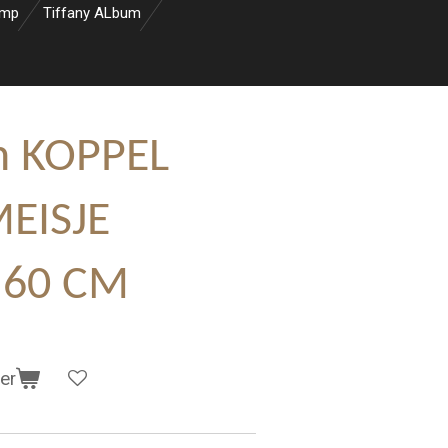
amp
Tiffany ALbum
n KOPPEL
EISJE
 60 CM
er