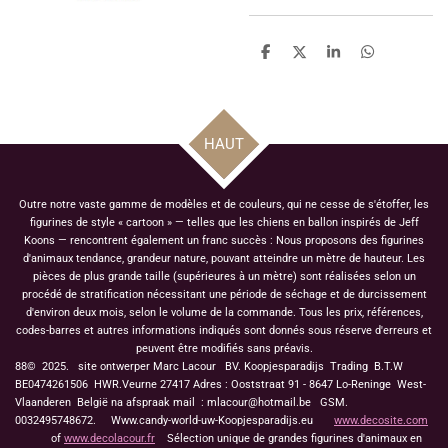
P
P
P
P
a
a
a
a
r
r
r
r
t
t
t
t
a
a
a
a
g
g
g
g
HAUT
e
e
e
e
r
r
r
r
Outre notre vaste gamme de modèles et de couleurs, qui ne cesse de s'étoffer, les
figurines de style « cartoon » — telles que les chiens en ballon inspirés de Jeff
Koons — rencontrent également un franc succès : Nous proposons des figurines
d'animaux tendance, grandeur nature, pouvant atteindre un mètre de hauteur. Les
pièces de plus grande taille (supérieures à un mètre) sont réalisées selon un
procédé de stratification nécessitant une période de séchage et de durcissement
d'environ deux mois, selon le volume de la commande. Tous les prix, références,
codes-barres et autres informations indiqués sont donnés sous réserve d'erreurs et
peuvent être modifiés sans préavis.
88© 2025. site ontwerper Marc Lacour BV. Koopjesparadijs Trading
B.T.W
BE0474261506 HWR.Veurne 27417
Adres : Ooststraat 91 - 8647 Lo-Reninge West-
Vlaanderen België na afspraak mail : mlacour@hotmail.be GSM.
0032495748672. Www.candy-world-uw-Koopjesparadijs.eu
www.decosite.com
of
www.decolacour.fr
Sélection unique de grandes figurines d'animaux en