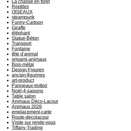
La chasse en forêt
Reptiles
OISEAUX
steampunk
Funny-Cartoon
Giraffe
éléphant
Statue-Béton
Transport
Fontaine
tête d'animal
origami-animaux
Bois-métal
Design-Figuren
ancien-figurines
art-product
Panneaux-trottoir
Noël-4-saisons
Table salon
Animaux Déco-Lacour
Animaux 2026
emplacement-carte
Route-decolacour
Visite sur rende-vous
Tiffany-Trading