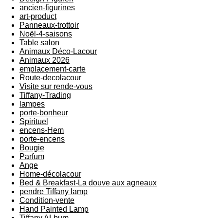
ancien-figurines
art-product
Panneaux-trottoir
Noël-4-saisons
Table salon
Animaux Déco-Lacour
Animaux 2026
emplacement-carte
Route-decolacour
Visite sur rende-vous
Tiffany-Trading
lampes
porte-bonheur
Spirituel
encens-Hem
porte-encens
Bougie
Parfum
Ange
Home-décolacour
Bed & Breakfast-La douve aux agneaux
pendre Tiffany lamp
Condition-vente
Hand Painted Lamp
Tiffany ALbum