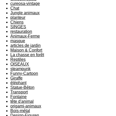
cureosa-vintage
Chat
Jungle animaux
planteur
Chiens
SINGES
restauration
Animaux-Ferme
masque
articles de jardin
Maison & Confort
La chasse en forêt
Reptiles
OISEAUX
steampunk
Funny-Cartoon
Giraffe
éléphant
Statue-Béton
Transport
Fontaine
tête d'animal
origami-animaux
Bois-métal
Design-Figuren