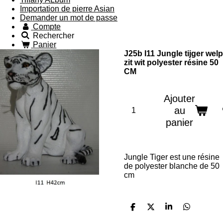
Importation de pierre Asian
Demander un mot de passe
Compte
Rechercher
Panier
J25b I11 Jungle tijger welp
zit wit polyester résine 50
CM
Ajouter
au
panier
Jungle Tiger est une résine
de polyester blanche de 50
cm
P
P
P
P
a
a
a
a