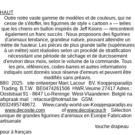
r
r
r
r
t
t
t
t
a
a
a
a
HAUT
g
g
g
g
Outre notre vaste gamme de modèles et de couleurs, qui ne
e
e
e
e
cesse de s'étoffer, les figurines de style « cartoon » — telles
r
r
r
r
que les chiens en ballon inspirés de Jeff Koons — rencontrent
également un franc succès : Nous proposons des figurines
d'animaux tendance, grandeur nature, pouvant atteindre un
mètre de hauteur. Les pièces de plus grande taille (supérieures
à un mètre) sont réalisées selon un procédé de stratification
nécessitant une période de séchage et de durcissement
d'environ deux mois, selon le volume de la commande. Tous
les prix, références, codes-barres et autres informations
indiqués sont donnés sous réserve d'erreurs et peuvent être
modifiés sans préavis.
88© 2025. site ontwerper Marc Lacour BV. Koopjesparadijs
Trading
B.T.W BE0474261506 HWR.Veurne 27417
Adres :
Ooststraat 91 - 8647 Lo-Reninge West-Vlaanderen België na
afspraak mail : mlacour@hotmail.be GSM.
0032495748672. Www.candy-world-uw-Koopjesparadijs.eu
www.decosite.com
of
www.decolacour.fr
Sélection
unique de grandes figurines d'animaux en Europe Fabrication
artisanale
touche drapeau
pour á français