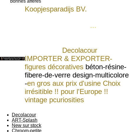
bonnes afferes
Koopjesparadijs BV.
bied U aan
levens-groote-dieren-figuren voor
ieder budget of zaak
...
Statue
schulptures grandure naturel qui
rendet n'importe quelle piéce plus
attrayante
.
Deco
lacour
IMPORTER & EXPORTER-
figures décoratives
béton-résine-
fibere-de-verre design-multicolore
-
en gros aux prix d'usine Choix
irrésitible !! pour l'Europe !!
vintage p
curiosities
figures
wholesale for Europe
Decolacour
ART-Splash
New sur stock
Chroom-petite