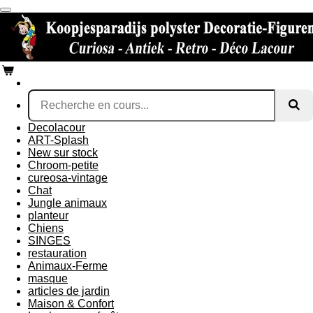
Passer
au
contenu
principal
Decolacour
ART-Splash
New sur stock
Chroom-petite
cureosa-vintage
Chat
Jungle animaux
planteur
Chiens
SINGES
restauration
Animaux-Ferme
masque
articles de jardin
Maison & Confort