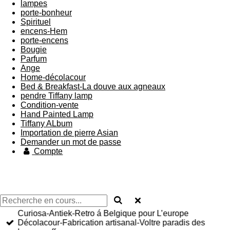
lampes
porte-bonheur
Spirituel
encens-Hem
porte-encens
Bougie
Parfum
Ange
Home-décolacour
Bed & Breakfast-La douve aux agneaux
pendre Tiffany lamp
Condition-vente
Hand Painted Lamp
Tiffany ALbum
Importation de pierre Asian
Demander un mot de passe
Compte
Curiosa-Antiek-Retro á Belgique pour L’europe
Décolacour-Fabrication artisanal-Voltre paradis des