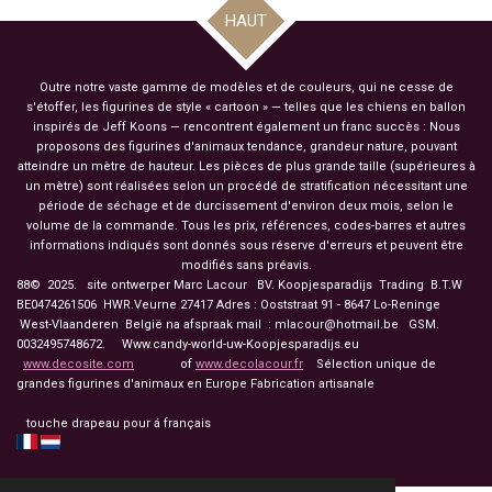
HAUT
Outre notre vaste gamme de modèles et de couleurs, qui ne cesse de
s'étoffer, les figurines de style « cartoon » — telles que les chiens en ballon
inspirés de Jeff Koons — rencontrent également un franc succès : Nous
proposons des figurines d'animaux tendance, grandeur nature, pouvant
atteindre un mètre de hauteur. Les pièces de plus grande taille (supérieures à
un mètre) sont réalisées selon un procédé de stratification nécessitant une
période de séchage et de durcissement d'environ deux mois, selon le
volume de la commande. Tous les prix, références, codes-barres et autres
informations indiqués sont donnés sous réserve d'erreurs et peuvent être
modifiés sans préavis.
88© 2025. site ontwerper Marc Lacour BV. Koopjesparadijs Trading
B.T.W
BE0474261506 HWR.Veurne 27417
Adres : Ooststraat 91 - 8647 Lo-Reninge
West-Vlaanderen België na afspraak mail : mlacour@hotmail.be GSM.
0032495748672. Www.candy-world-uw-Koopjesparadijs.eu
www.decosite.com
of
www.decolacour.fr
Sélection unique de
grandes figurines d'animaux en Europe Fabrication artisanale
touche drapeau pour á français