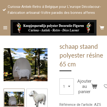
Passer
Curiosa-Antiek-Retro á Belgique pour L’europe Décolacour-
au
Fabrication artisanal-Voltre paradis des bonnes afferes
contenu
principal
schaap staand
polyester résine
65 cm
Ajouter
au
panier
Référence de l'article:
AZ5