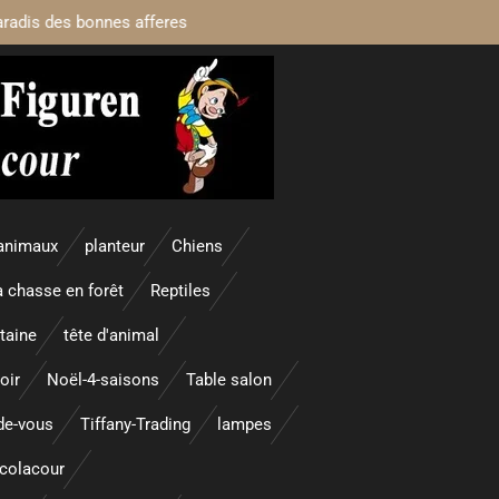
aradis des bonnes afferes
animaux
planteur
Chiens
a chasse en forêt
Reptiles
taine
tête d'animal
oir
Noël-4-saisons
Table salon
nde-vous
Tiffany-Trading
lampes
colacour