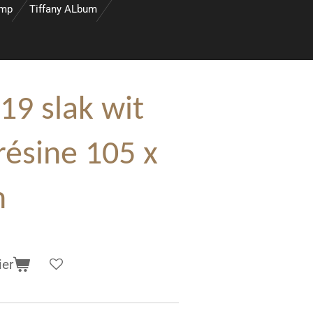
amp
Tiffany ALbum
19 slak wit
résine 105 x
m
ier