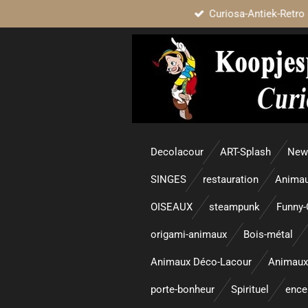
Curiosa-Antiek-Retro 
Passer
au
contenu
principal
Decolacour
ART-Splash
New 
SINGES
restauration
Animau
OISEAUX
steampunk
Funny-
origami-animaux
Bois-métal
Animaux Déco-Lacour
Animaux
porte-bonheur
Spirituel
enc