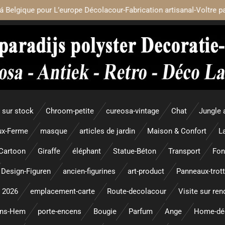
á Belgique pour L’europe Décolacour-Fabrication artisanal-Voltre p
sur stock
Chroom-petite
cureosa-vintage
Chat
Jungle 
x-Ferme
masque
articles de jardin
Maison & Confort
L
Cartoon
Giraffe
éléphant
Statue-Béton
Transport
Fon
Design-Figuren
ancien-figurines
art-product
Panneaux-trott
 2026
emplacement-carte
Route-decolacour
Visite sur re
ens-Hem
porte-encens
Bougie
Parfum
Ange
Home-dé