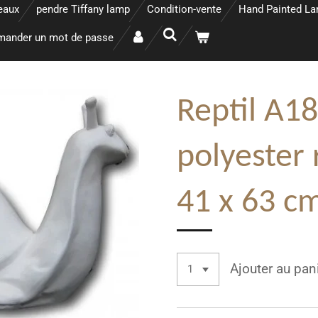
eaux
pendre Tiffany lamp
Condition-vente
Hand Painted L
ander un mot de passe
Reptil A18
polyester 
41 x 63 c
Ajouter au pan